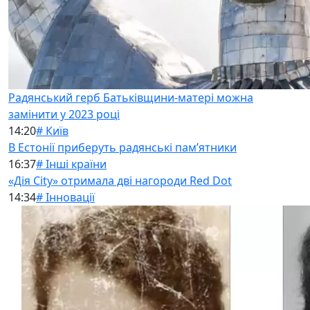
Радянський герб Батьківщини-матері можна
замінити у 2023 році
14:20
# Київ
В Естонії приберуть радянські памʼятники
16:37
# Інші країни
«Дія City» отримала дві нагороди Red Dot
14:34
# Інновації