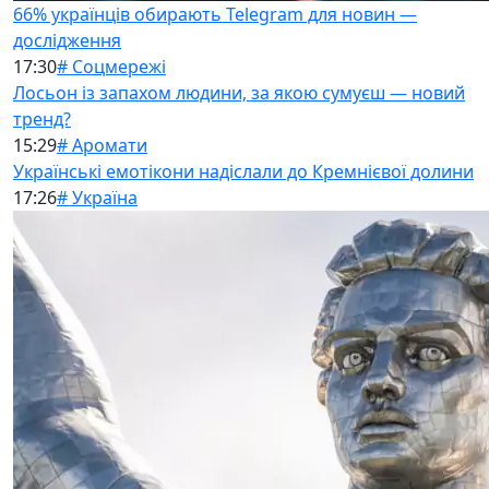
66% українців обирають Telegram для новин —
дослідження
17:30
# Соцмережі
Лосьон із запахом людини, за якою сумуєш — новий
тренд?
15:29
# Аромати
Українські емотікони надіслали до Кремнієвої долини
17:26
# Україна