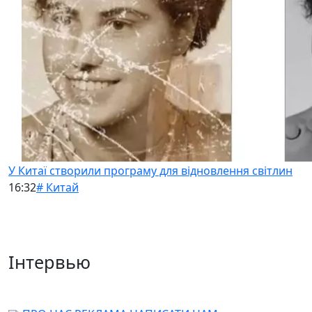
У Китаї створили програму для відновлення світлин
16:32
# Китай
Інтервью