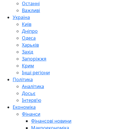
Останні
Важливі
Україна
Київ
Дніпро
Одеса
Харьків
Захід
Запоріжжя
Крим
Інші регіони
Політика
Аналітика
Досьє
Інтерв’ю
Економіка
Фінанси
Фінансові новини
Макроекономіка