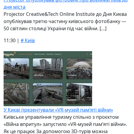
дня міста
Projector Creative&Tech Online Institute до Дня Києва
опублікував третю частину київського фотобанку —
50 світлин столиці України під час війни. […]
11:30 |
# Київ
У Києві презентували «VR-музей пам’яті війни»
Київське управління туризму спільно з проєктом
«Війна впритул» запустило «VR-музей пам’яті війни».
Як це працює За допомогою 3D-турів можна