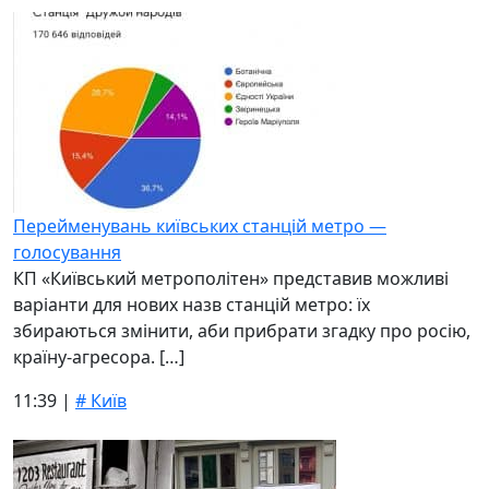
Перейменувань київських станцій метро —
голосування
КП «Київський метрополітен» представив можливі
варіанти для нових назв станцій метро: їх
збираються змінити, аби прибрати згадку про росію,
країну-агресора. […]
11:39 |
# Київ