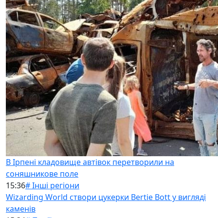
В Ірпені кладовище автівок перетворили на
соняшникове поле
15:36
# Інші регіони
Wizarding World створи цукерки Bertie Bott у вигляді
каменів