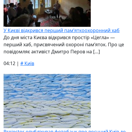
У Києві відкрився перший пам’яткоохоронний хаб
До дня міста Києва відкрився простір «Цегла» —
перший хаб, присвячений охороні пам’яток. Про це
повідомляє активіст Дмитро Перов на […]
04:12 |
# Київ
Projector опублікував фотобанк про воєнний Київ до