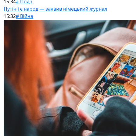
15:34
# Події
Путін і є народ — заявив німецький журнал
15:32
# Війна