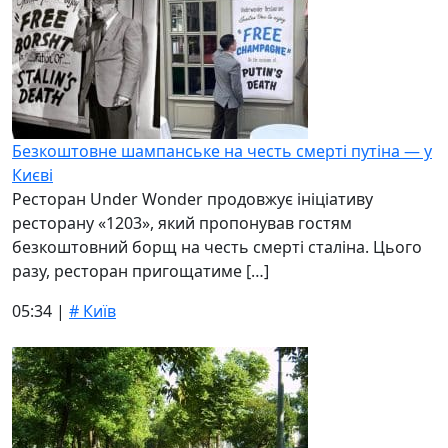
Безкоштовне шампанське на честь смерті путіна — у
Києві
Ресторан Under Wonder продовжує ініціативу
ресторану «1203», який пропонував гостям
безкоштовний борщ на честь смерті сталіна. Цього
разу, ресторан пригощатиме […]
05:34 |
# Київ