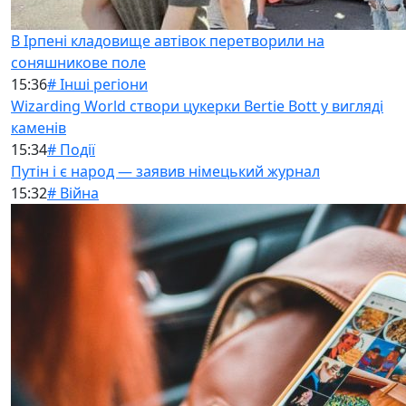
В Ірпені кладовище автівок перетворили на
соняшникове поле
15:36
# Інші регіони
Wizarding World створи цукерки Bertie Bott у вигляді
каменів
15:34
# Події
Путін і є народ — заявив німецький журнал
15:32
# Війна