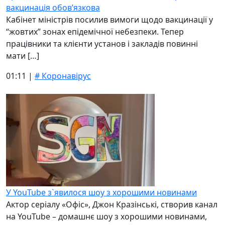
вакцинація обов’язкова
Кабінет міністрів посилив вимоги щодо вакцинації у
“жовтих” зонах епідемічної небезпеки. Тепер
працівники та клієнти установ і закладів повинні
мати […]
01:11 |
# Коронавірус
У YouTube з`явилося шоу з хорошими новинами
Актор серіалу «Офіс», Джон Кразінські, створив канал
на YouTube – домашнє шоу з хорошими новинами,