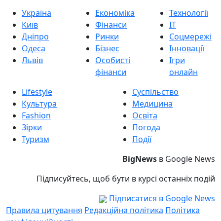
Україна
Економіка
Технології
Київ
Фінанси
IT
Дніпро
Ринки
Соцмережі
Одеса
Бізнес
Інновації
Львів
Особисті
Ігри
фінанси
онлайн
Lifestyle
Суспільство
Культура
Медицина
Fashion
Освіта
Зірки
Погода
Туризм
Події
BigNews
в Google News
Підписуйтесь, щоб бути в курсі останніх подій
Підписатися в Google News
Правила цитування
Редакційна політика
Політика