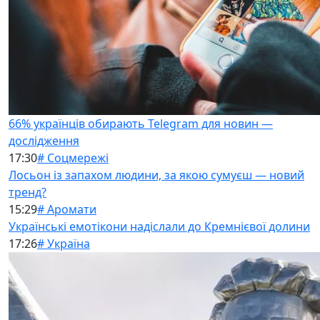
66% українців обирають Telegram для новин —
дослідження
17:30
# Соцмережі
Лосьон із запахом людини, за якою сумуєш — новий
тренд?
15:29
# Аромати
Українські емотікони надіслали до Кремнієвої долини
17:26
# Україна