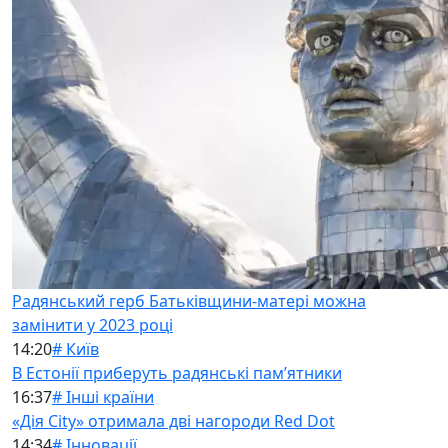
Радянський герб Батьківщини-матері можна
замінити у 2023 році
14:20
# Київ
В Естонії приберуть радянські памʼятники
16:37
# Інші країни
«Дія City» отримала дві нагороди Red Dot
14:34
# Інновації