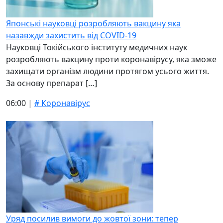
Японські науковці розробляють вакцину яка
назавжди захистить від COVID-19
Науковці Токійського інституту медичних наук
розробляють вакцину проти коронавірусу, яка зможе
захищати організм людини протягом усього життя.
За основу препарат […]
06:00 |
# Коронавірус
Уряд посилив вимоги до жовтої зони: тепер