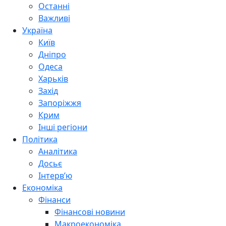
Останні
Важливі
Україна
Київ
Дніпро
Одеса
Харьків
Захід
Запоріжжя
Крим
Інші регіони
Політика
Аналітика
Досьє
Інтерв’ю
Економіка
Фінанси
Фінансові новини
Макроекономіка