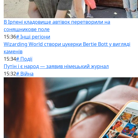
В Ірпені кладовище автівок перетворили на
соняшникове поле
15:36
# Інші регіони
Wizarding World створи цукерки Bertie Bott у вигляді
каменів
15:34
# Події
Путін і є народ — заявив німецький журнал
15:32
# Війна