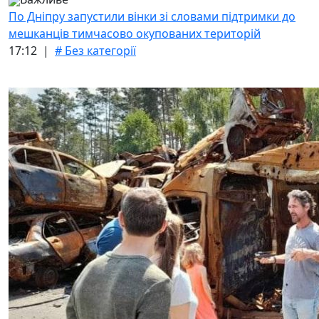
По Дніпру запустили вінки зі словами підтримки до
мешканців тимчасово окупованих територій
17:12 |
# Без категорії