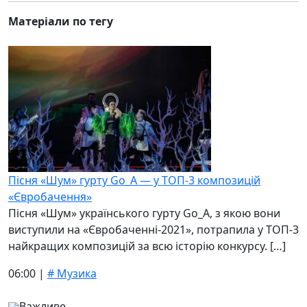
Матеріали по тегу
Пісня «Шум» гурту Go_A — у ТОП-3 композицій
«Євробачення»
Пісня «Шум» українського гурту Go_A, з якою вони
виступили на «Євробаченні-2021», потрапила у ТОП-3
найкращих композицій за всю історію конкурсу. […]
06:00 |
# Музика
Важливе