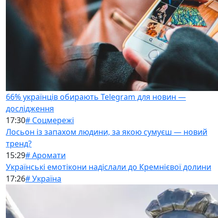
66% українців обирають Telegram для новин —
дослідження
17:30
# Соцмережі
Лосьон із запахом людини, за якою сумуєш — новий
тренд?
15:29
# Аромати
Українські емотікони надіслали до Кремнієвої долини
17:26
# Україна