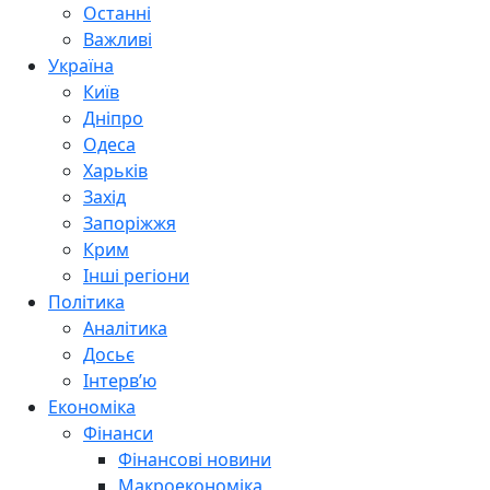
Останні
Важливі
Україна
Київ
Дніпро
Одеса
Харьків
Захід
Запоріжжя
Крим
Інші регіони
Політика
Аналітика
Досьє
Інтерв’ю
Економіка
Фінанси
Фінансові новини
Макроекономіка