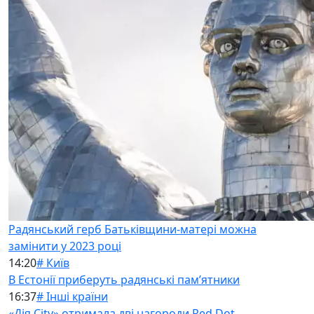
Радянський герб Батьківщини-матері можна
замінити у 2023 році
14:20
# Київ
В Естонії приберуть радянські памʼятники
16:37
# Інші країни
«Дія City» отримала дві нагороди Red Dot