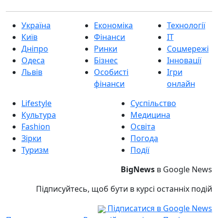
Україна
Економіка
Технології
Київ
Фінанси
IT
Дніпро
Ринки
Соцмережі
Одеса
Бізнес
Інновації
Львів
Особисті
Ігри
фінанси
онлайн
Lifestyle
Суспільство
Культура
Медицина
Fashion
Освіта
Зірки
Погода
Туризм
Події
BigNews
в Google News
Підписуйтесь, щоб бути в курсі останніх подій
Підписатися в Google News