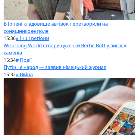
В Ірпені кладовище автівок перетворили на
соняшникове поле
15:36
# Інші регіони
Wizarding World створи цукерки Bertie Bott у вигляді
каменів
15:34
# Події
Путін і є народ — заявив німецький журнал
15:32
# Війна