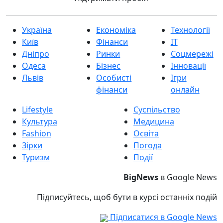
Україна
Економіка
Технології
Київ
Фінанси
IT
Дніпро
Ринки
Соцмережі
Одеса
Бізнес
Інновації
Львів
Особисті
Ігри
фінанси
онлайн
Lifestyle
Суспільство
Культура
Медицина
Fashion
Освіта
Зірки
Погода
Туризм
Події
BigNews
в Google News
Підписуйтесь, щоб бути в курсі останніх подій
Підписатися в Google News