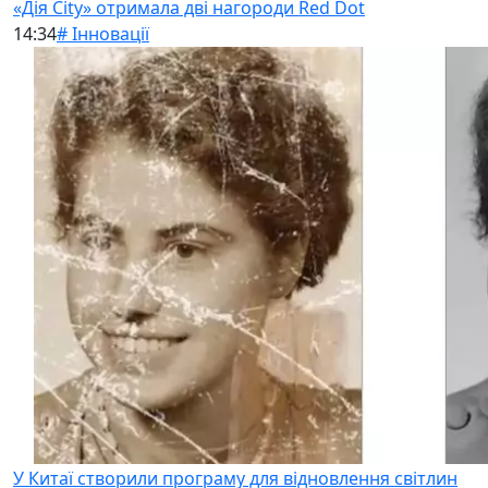
«Дія City» отримала дві нагороди Red Dot
14:34
# Інновації
У Китаї створили програму для відновлення світлин