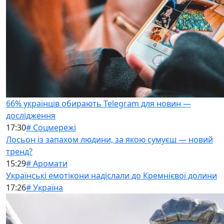
66% українців обирають Telegram для новин —
дослідження
17:30
# Соцмережі
Лосьон із запахом людини, за якою сумуєш — новий
тренд?
15:29
# Аромати
Українські емотікони надіслали до Кремнієвої долини
17:26
# Україна