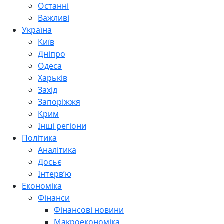
Останні
Важливі
Україна
Київ
Дніпро
Одеса
Харьків
Захід
Запоріжжя
Крим
Інші регіони
Політика
Аналітика
Досьє
Інтерв’ю
Економіка
Фінанси
Фінансові новини
Макроекономіка