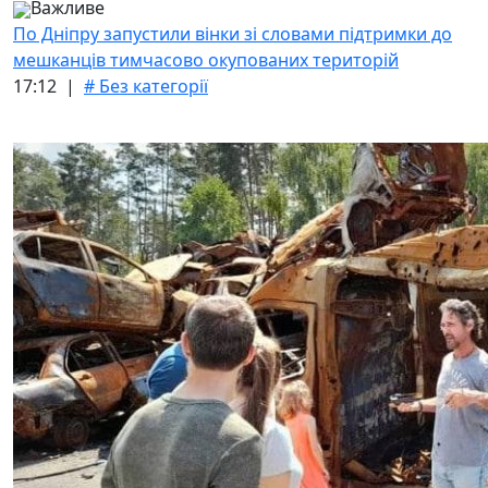
Важливе
По Дніпру запустили вінки зі словами підтримки до
мешканців тимчасово окупованих територій
17:12 |
# Без категорії