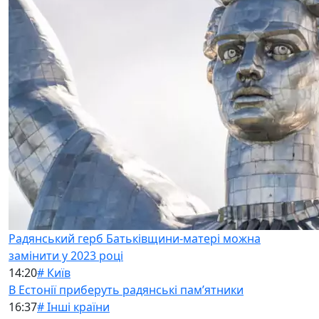
Радянський герб Батьківщини-матері можна
замінити у 2023 році
14:20
# Київ
В Естонії приберуть радянські памʼятники
16:37
# Інші країни