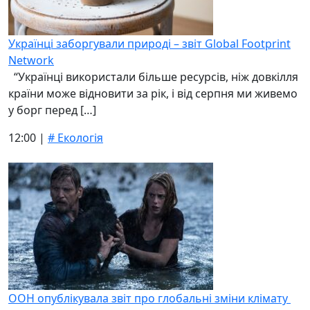
Українці заборгували природі – звіт Global Footprint
Network
“Українці використали більше ресурсів, ніж довкілля
країни може відновити за рік, і від серпня ми живемо
у борг перед […]
12:00 |
# Екологія
ООН опублікувала звіт про глобальні зміни клімату