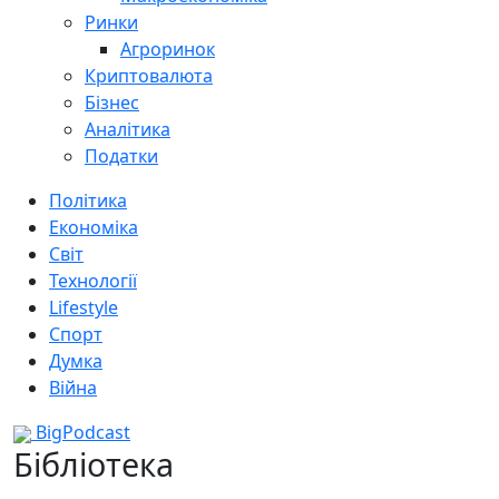
Ринки
Агроринок
Криптовалюта
Бізнес
Аналітика
Податки
Політика
Економіка
Світ
Технології
Lifestyle
Спорт
Думка
Війна
BigPodcast
Бібліотека