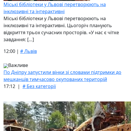
Міські бібліотеки у Львові перетворюють на
інклюзивні та інтерактивні
Міські бібліотеки у Львові перетворюють на
інклюзивні та інтерактивні. Цьогоріч планують
відкриття трьох сучасних просторів. «У нас є чітке
завдання: […]
12:00 |
# Львів
Важливе
По Дніпру запустили вінки зі словами підтримки до
мешканців тимчасово окупованих територій
17:12 |
# Без категорії