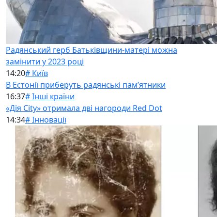
Радянський герб Батьківщини-матері можна
замінити у 2023 році
14:20
# Київ
В Естонії приберуть радянські памʼятники
16:37
# Інші країни
«Дія City» отримала дві нагороди Red Dot
14:34
# Інновації