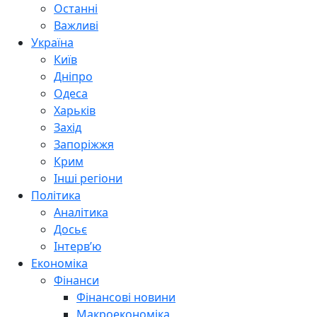
Останні
Важливі
Україна
Київ
Дніпро
Одеса
Харьків
Захід
Запоріжжя
Крим
Інші регіони
Політика
Аналітика
Досьє
Інтерв’ю
Економіка
Фінанси
Фінансові новини
Макроекономіка