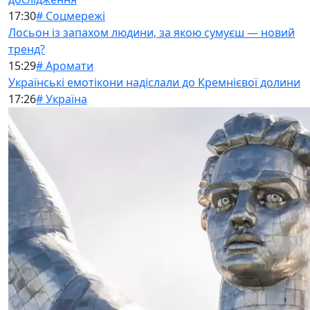
17:30
# Соцмережі
Лосьон із запахом людини, за якою сумуєш — новий
тренд?
15:29
# Аромати
Українські емотікони надіслали до Кремнієвої долини
17:26
# Україна