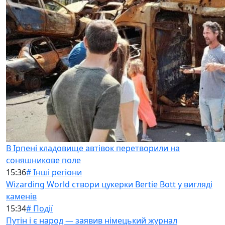
В Ірпені кладовище автівок перетворили на
соняшникове поле
15:36
# Інші регіони
Wizarding World створи цукерки Bertie Bott у вигляді
каменів
15:34
# Події
Путін і є народ — заявив німецький журнал