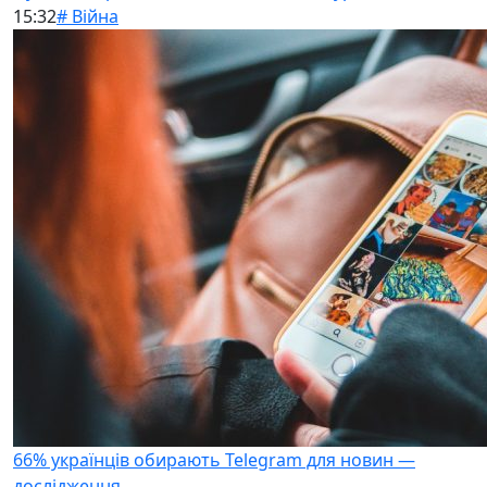
15:32
# Війна
66% українців обирають Telegram для новин —
дослідження