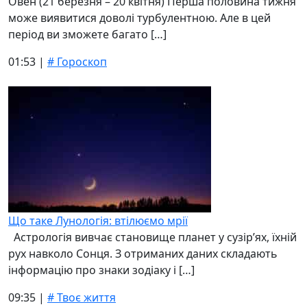
Овен (21 березня – 20 квітня) Перша половина тижня
може виявитися доволі турбулентною. Але в цей
період ви зможете багато […]
01:53 |
# Гороскоп
Що таке Лунологія: втілюємо мрії
Астрологія вивчає становище планет у сузір’ях, їхній
рух навколо Сонця. З отриманих даних складають
інформацію про знаки зодіаку і […]
09:35 |
# Твоє життя