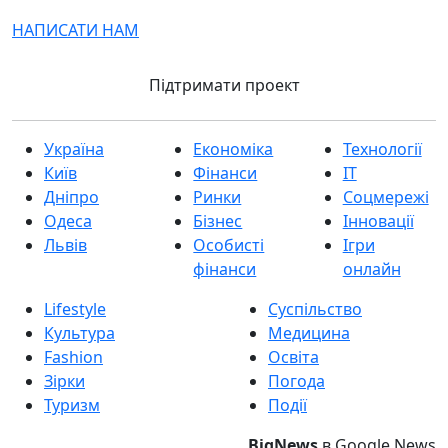
НАПИСАТИ НАМ
Підтримати проект
Україна
Економіка
Технології
Київ
Фінанси
IT
Дніпро
Ринки
Соцмережі
Одеса
Бізнес
Інновації
Львів
Особисті
Ігри
фінанси
онлайн
Lifestyle
Суспільство
Культура
Медицина
Fashion
Освіта
Зірки
Погода
Туризм
Події
BigNews
в Google News