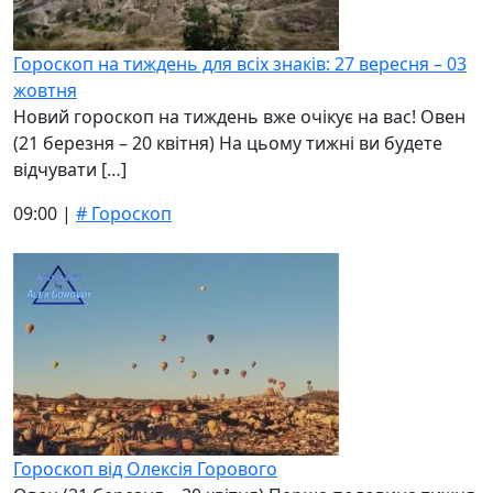
Гороскоп на тиждень для всіх знаків: 27 вересня – 03
жовтня
Новий гороскоп на тиждень вже очікує на вас! Овен
(21 березня – 20 квітня) На цьому тижні ви будете
відчувати […]
09:00 |
# Гороскоп
Гороскоп від Олексія Горового