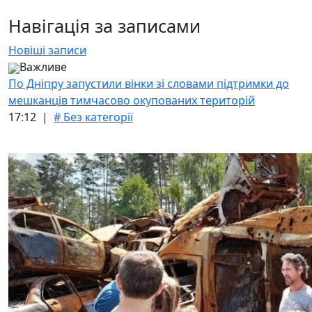
Навігація за записами
Новіші записи
Важливе
По Дніпру запустили вінки зі словами підтримки до
мешканців тимчасово окупованих територій
17:12 |
# Без категорії