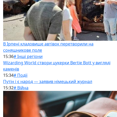
В Ірпені кладовище автівок перетворили на
соняшникове поле
15:36
# Інші регіони
Wizarding World створи цукерки Bertie Bott у вигляді
каменів
15:34
# Події
Путін і є народ — заявив німецький журнал
15:32
# Війна