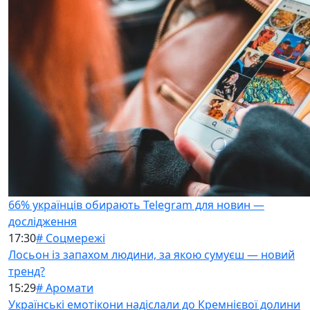
66% українців обирають Telegram для новин —
дослідження
17:30
# Соцмережі
Лосьон із запахом людини, за якою сумуєш — новий
тренд?
15:29
# Аромати
Українські емотікони надіслали до Кремнієвої долини