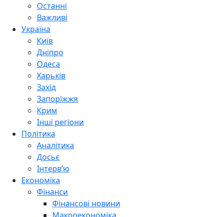
Останні
Важливі
Україна
Київ
Дніпро
Одеса
Харьків
Захід
Запоріжжя
Крим
Інші регіони
Політика
Аналітика
Досьє
Інтерв’ю
Економіка
Фінанси
Фінансові новини
Макроекономіка