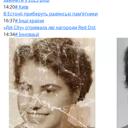
замінити у 2023 році
14:20
# Київ
В Естонії приберуть радянські памʼятники
16:37
# Інші країни
«Дія City» отримала дві нагороди Red Dot
14:34
# Інновації