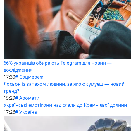
66% українців обирають Telegram для новин —
дослідження
17:30
# Соцмережі
Лосьон із запахом людини, за якою сумуєш — новий
тренд?
15:29
# Аромати
Українські емотікони надіслали до Кремнієвої долини
17:26
# Україна