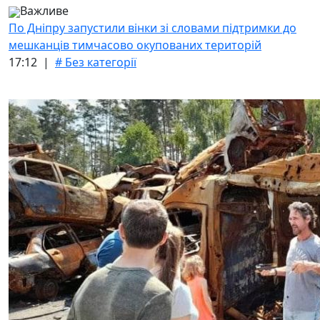
Важливе
По Дніпру запустили вінки зі словами підтримки до
мешканців тимчасово окупованих територій
17:12 |
# Без категорії