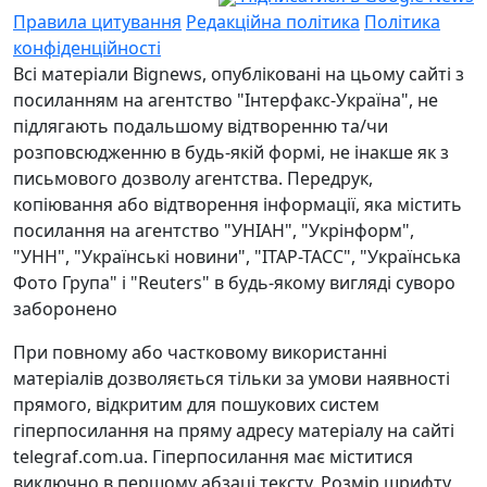
Правила цитування
Редакційна політика
Політика
конфіденційності
Всі матеріали Bignews, опубліковані на цьому сайті з
посиланням на агентство "Інтерфакс-Україна", не
підлягають подальшому відтворенню та/чи
розповсюдженню в будь-якій формі, не інакше як з
письмового дозволу агентства. Передрук,
копіювання або відтворення інформації, яка містить
посилання на агентство "УНІАН", "Укрінформ",
"УНН", "Українські новини", "ІТАР-ТАСС", "Українська
Фото Група" і "Reuters" в будь-якому вигляді суворо
заборонено
При повному або частковому використанні
матеріалів дозволяється тільки за умови наявності
прямого, відкритим для пошукових систем
гіперпосилання на пряму адресу матеріалу на сайті
telegraf.com.ua. Гіперпосилання має міститися
виключно в першому абзаці тексту. Розмір шрифту