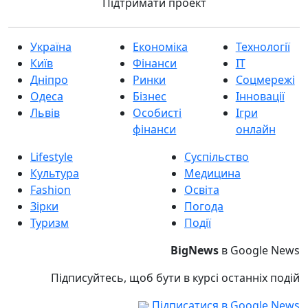
Підтримати проект
Україна
Економіка
Технології
Київ
Фінанси
IT
Дніпро
Ринки
Соцмережі
Одеса
Бізнес
Інновації
Львів
Особисті
Ігри
фінанси
онлайн
Lifestyle
Суспільство
Культура
Медицина
Fashion
Освіта
Зірки
Погода
Туризм
Події
BigNews
в Google News
Підписуйтесь, щоб бути в курсі останніх подій
Підписатися в Google News