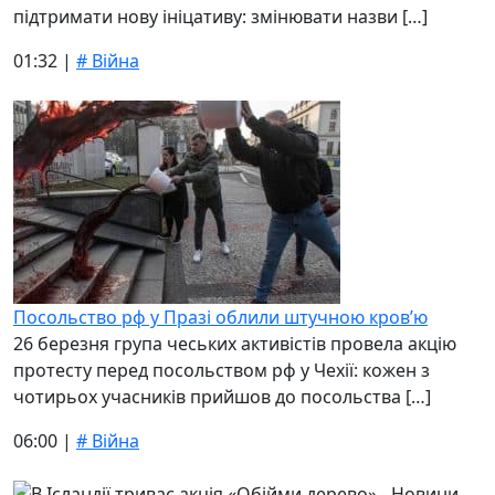
підтримати нову ініцативу: змінювати назви […]
01:32 |
# Війна
Посольство рф у Празі облили штучною кров’ю
26 березня група чеських активістів провела акцію
протесту перед посольством рф у Чехії: кожен з
чотирьох учасників прийшов до посольства […]
06:00 |
# Війна