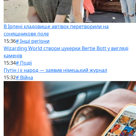
В Ірпені кладовище автівок перетворили на
соняшникове поле
15:36
# Інші регіони
Wizarding World створи цукерки Bertie Bott у вигляді
каменів
15:34
# Події
Путін і є народ — заявив німецький журнал
15:32
# Війна