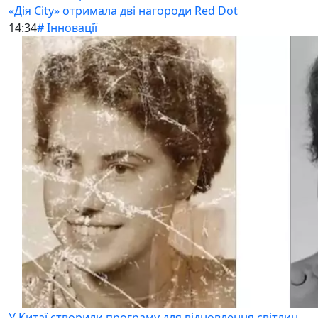
«Дія City» отримала дві нагороди Red Dot
14:34
# Інновації
У Китаї створили програму для відновлення світлин