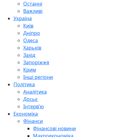
Останні
Важливі
Україна
Київ
Дніпро
Одеса
Харьків
Захід
Запоріжжя
Крим
Інші регіони
Політика
Аналітика
Досьє
Інтерв’ю
Економіка
Фінанси
Фінансові новини
Макроекономіка