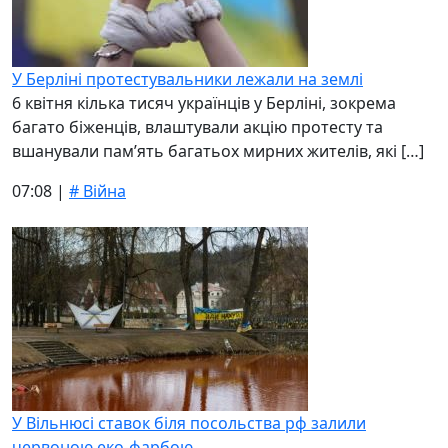
У Берліні протестувальники лежали на землі
6 квітня кілька тисяч українців у Берліні, зокрема
багато біженців, влаштували акцію протесту та
вшанували пам’ять багатьох мирних жителів, які […]
07:08 |
# Війна
У Вільнюсі ставок біля посольства рф залили
червоною еко-фарбою