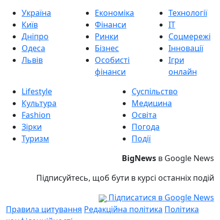
Україна
Економіка
Технології
Київ
Фінанси
IT
Дніпро
Ринки
Соцмережі
Одеса
Бізнес
Інновації
Львів
Особисті
Ігри
фінанси
онлайн
Lifestyle
Суспільство
Культура
Медицина
Fashion
Освіта
Зірки
Погода
Туризм
Події
BigNews
в Google News
Підписуйтесь, щоб бути в курсі останніх подій
Підписатися в Google News
Правила цитування
Редакційна політика
Політика