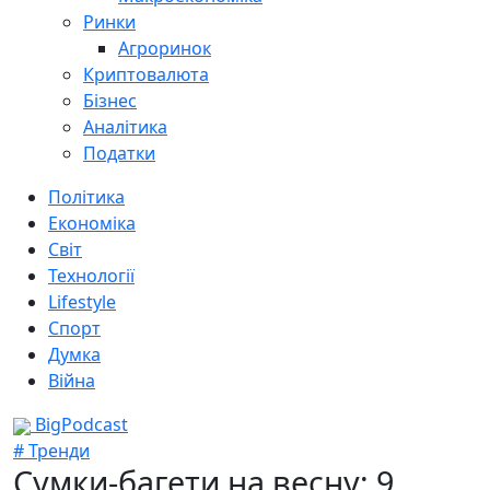
Ринки
Агроринок
Криптовалюта
Бізнес
Аналітика
Податки
Політика
Економіка
Світ
Технології
Lifestyle
Спорт
Думка
Війна
BigPodcast
# Тренди
Сумки-багети на весну: 9