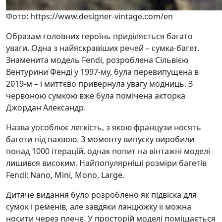
Фото: https://www.designer-vintage.com/en
Образам головних героїнь приділяється багато
уваги. Одна з найяскравіших речей – сумка-багет.
Знаменита модель Fendi, розроблена Сільвією
Вентурини Фенді у 1997-му, була перевипущена в
2019-м – і миттєво привернула увагу модниць. З
червоною сумкою вже була помічена акторка
Джордан Александр.
Назва уособлює легкість, з якою французи носять
багети під пахвою. З моменту випуску виробили
понад 1000 ітерацій, однак попит на вінтажні моделі
лишився високим. Найпопулярніші розміри багетів
Fendi: Nano, Mini, Mono, Large.
Дитяче видання було розроблено як підвіска для
сумок і ременів, але завдяки ланцюжку її можна
носити через плече. У просторій моделі поміщається