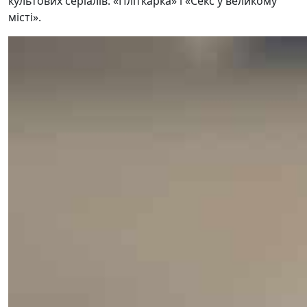
культових серіалів: «Пліткарка» і «Секс у великому
місті».