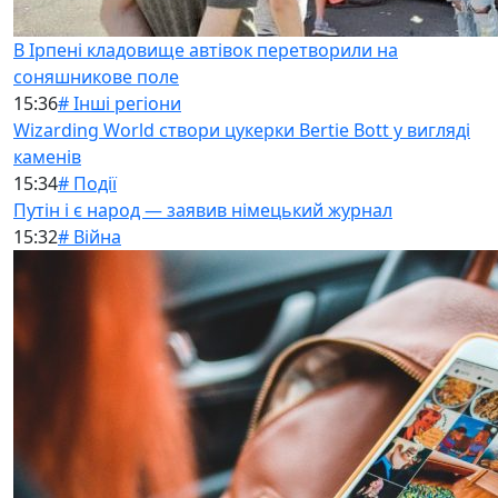
В Ірпені кладовище автівок перетворили на
соняшникове поле
15:36
# Інші регіони
Wizarding World створи цукерки Bertie Bott у вигляді
каменів
15:34
# Події
Путін і є народ — заявив німецький журнал
15:32
# Війна