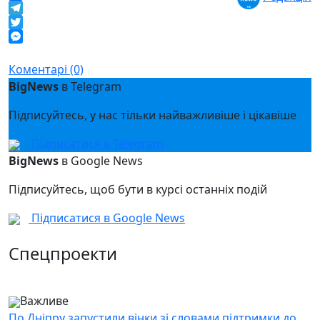
Facebook
Telegram
Twitter
Messenger
Коментарі (0)
BigNews
в Telegram
Підписуйтесь, у нас тільки найважливіше і цікавіше
Підписатися в Telegram
BigNews
в Google News
Підписуйтесь, щоб бути в курсі останніх подій
Підписатися в Google News
Спецпроекти
Важливе
По Дніпру запустили вінки зі словами підтримки до