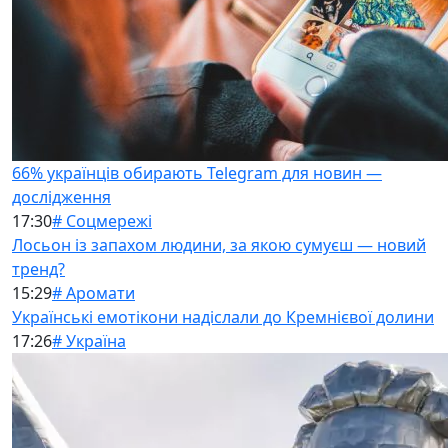
66% українців обирають Telegram для новин —
дослідження
17:30
# Соцмережі
Лосьон із запахом людини, за якою сумуєш — новий
тренд?
15:29
# Аромати
Українські емотікони надіслали до Кремнієвої долини
17:26
# Україна