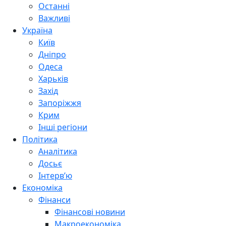
Останні
Важливі
Україна
Київ
Дніпро
Одеса
Харьків
Захід
Запоріжжя
Крим
Інші регіони
Політика
Аналітика
Досьє
Інтерв’ю
Економіка
Фінанси
Фінансові новини
Макроекономіка