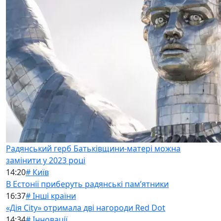
Радянський герб Батьківщини-матері можна
замінити у 2023 році
14:20
# Київ
В Естонії приберуть радянські памʼятники
16:37
# Інші країни
«Дія City» отримала дві нагороди Red Dot
14:34
# Інновації