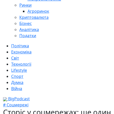
Ринки
Агроринок
Криптовалюта
Бізнес
Аналітика
Податки
Політика
Економіка
Світ
Технології
Lifestyle
Спорт
Думка
Війна
BigPodcast
# Соцмережі
Сторіс у соцмережах: ще один