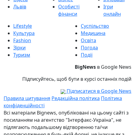
Львів
Особисті
Ігри
фінанси
онлайн
Lifestyle
Суспільство
Культура
Медицина
Fashion
Освіта
Зірки
Погода
Туризм
Події
BigNews
в Google News
Підписуйтесь, щоб бути в курсі останніх подій
Підписатися в Google News
Правила цитування
Редакційна політика
Політика
конфіденційності
Всі матеріали Bignews, опубліковані на цьому сайті з
посиланням на агентство "Інтерфакс-Україна", не
підлягають подальшому відтворенню та/чи
розповсюдженню в будь-якій формі, не інакше як з