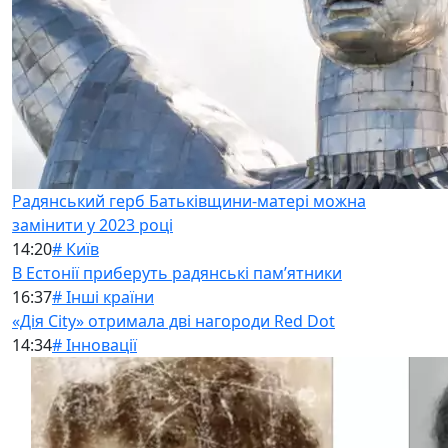
Радянський герб Батьківщини-матері можна
замінити у 2023 році
14:20
# Київ
В Естонії приберуть радянські памʼятники
16:37
# Інші країни
«Дія City» отримала дві нагороди Red Dot
14:34
# Інновації