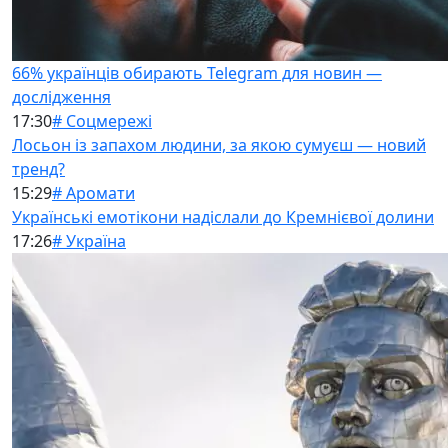
66% українців обирають Telegram для новин —
дослідження
17:30
# Соцмережі
Лосьон із запахом людини, за якою сумуєш — новий
тренд?
15:29
# Аромати
Українські емотікони надіслали до Кремнієвої долини
17:26
# Україна