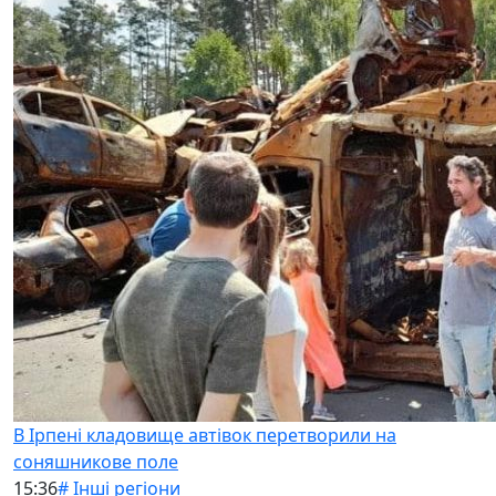
В Ірпені кладовище автівок перетворили на
соняшникове поле
15:36
# Інші регіони