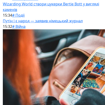
Wizarding World створи цукерки Bertie Bott у вигляді
каменів
15:34
# Події
Путін і є народ — заявив німецький журнал
15:32
# Війна