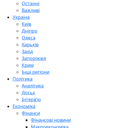
Останні
Важливі
Україна
Київ
Дніпро
Одеса
Харьків
Захід
Запоріжжя
Крим
Інші регіони
Політика
Аналітика
Досьє
Інтерв’ю
Економіка
Фінанси
Фінансові новини
Макроекономіка