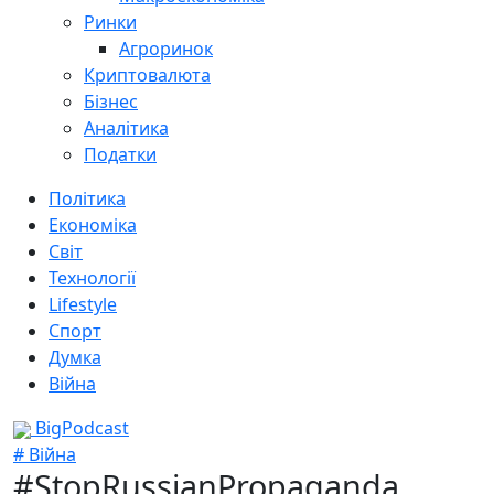
Ринки
Агроринок
Криптовалюта
Бізнес
Аналітика
Податки
Політика
Економіка
Світ
Технології
Lifestyle
Спорт
Думка
Війна
BigPodcast
# Війна
#StopRussianPropaganda