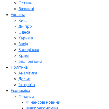
Останні
Важливі
Україна
Київ
Дніпро
Одеса
Харьків
Захід
Запоріжжя
Крим
Інші регіони
Політика
Аналітика
Досьє
Інтерв’ю
Економіка
Фінанси
Фінансові новини
Макроекономіка