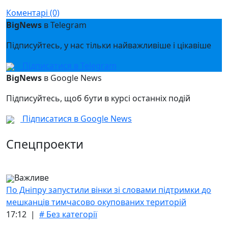
Коментарі (0)
BigNews
в Telegram
Підписуйтесь, у нас тільки найважливіше і цікавіше
Підписатися в Telegram
BigNews
в Google News
Підписуйтесь, щоб бути в курсі останніх подій
Підписатися в Google News
Спецпроекти
Важливе
По Дніпру запустили вінки зі словами підтримки до
мешканців тимчасово окупованих територій
17:12 |
# Без категорії