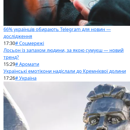
66% українців обирають Telegram для новин —
дослідження
17:30
# Соцмережі
Лосьон із запахом людини, за якою сумуєш — новий
тренд?
15:29
# Аромати
Українські емотікони надіслали до Кремнієвої долини
17:26
# Україна