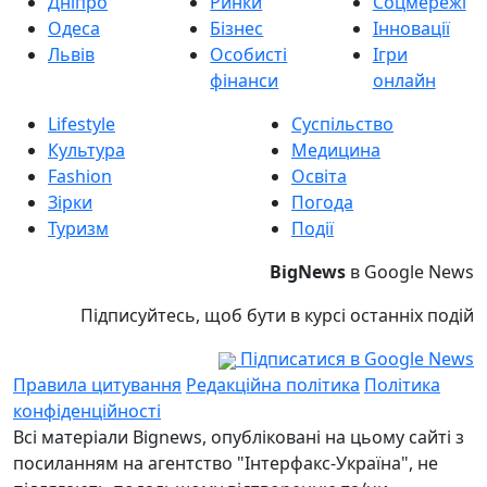
Дніпро
Ринки
Соцмережі
Одеса
Бізнес
Інновації
Львів
Особисті
Ігри
фінанси
онлайн
Lifestyle
Суспільство
Культура
Медицина
Fashion
Освіта
Зірки
Погода
Туризм
Події
BigNews
в Google News
Підписуйтесь, щоб бути в курсі останніх подій
Підписатися в Google News
Правила цитування
Редакційна політика
Політика
конфіденційності
Всі матеріали Bignews, опубліковані на цьому сайті з
посиланням на агентство "Інтерфакс-Україна", не