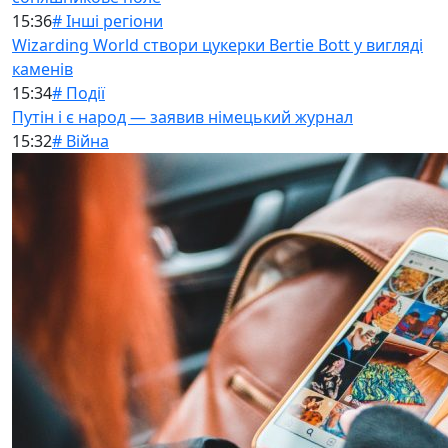
15:36
# Інші регіони
Wizarding World створи цукерки Bertie Bott у вигляді
каменів
15:34
# Події
Путін і є народ — заявив німецький журнал
15:32
# Війна