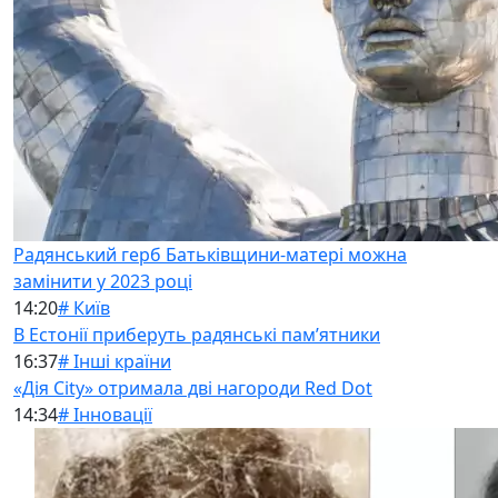
Радянський герб Батьківщини-матері можна
замінити у 2023 році
14:20
# Київ
В Естонії приберуть радянські памʼятники
16:37
# Інші країни
«Дія City» отримала дві нагороди Red Dot
14:34
# Інновації