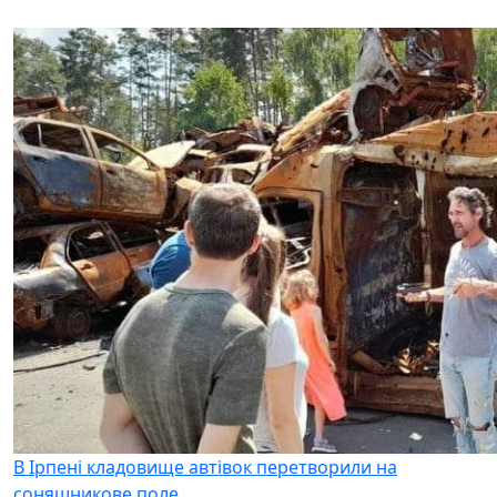
В Ірпені кладовище автівок перетворили на
соняшникове поле