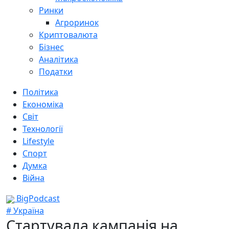
Ринки
Агроринок
Криптовалюта
Бізнес
Аналітика
Податки
Політика
Економіка
Світ
Технології
Lifestyle
Спорт
Думка
Війна
BigPodcast
# Україна
Стартувала кампанія на