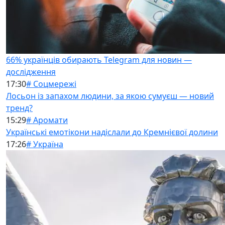
66% українців обирають Telegram для новин —
дослідження
17:30
# Соцмережі
Лосьон із запахом людини, за якою сумуєш — новий
тренд?
15:29
# Аромати
Українські емотікони надіслали до Кремнієвої долини
17:26
# Україна