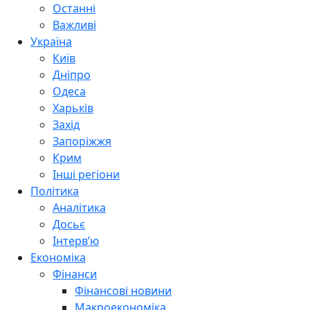
Останні
Важливі
Україна
Київ
Дніпро
Одеса
Харьків
Захід
Запоріжжя
Крим
Інші регіони
Політика
Аналітика
Досьє
Інтерв’ю
Економіка
Фінанси
Фінансові новини
Макроекономіка