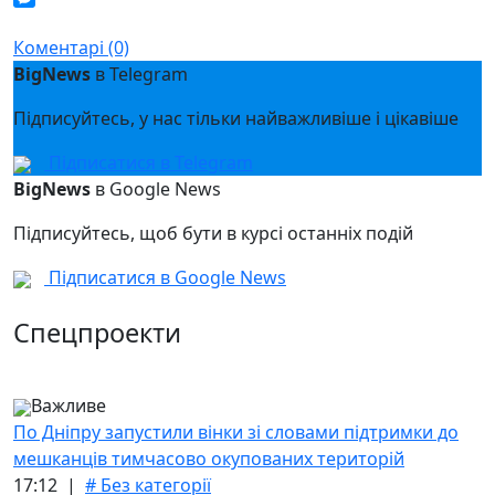
Messenger
Коментарі (0)
BigNews
в Telegram
Підписуйтесь, у нас тільки найважливіше і цікавіше
Підписатися в Telegram
BigNews
в Google News
Підписуйтесь, щоб бути в курсі останніх подій
Підписатися в Google News
Спецпроекти
Важливе
По Дніпру запустили вінки зі словами підтримки до
мешканців тимчасово окупованих територій
17:12 |
# Без категорії