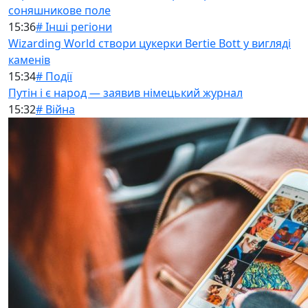
соняшникове поле
15:36
# Інші регіони
Wizarding World створи цукерки Bertie Bott у вигляді
каменів
15:34
# Події
Путін і є народ — заявив німецький журнал
15:32
# Війна