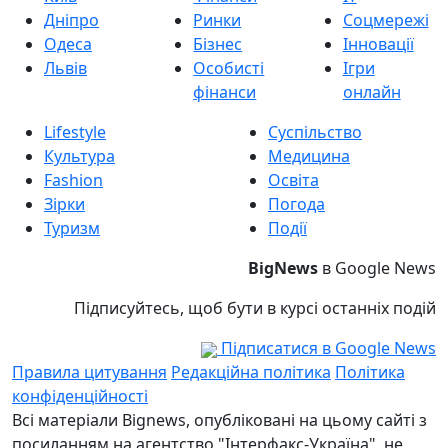
Дніпро
Ринки
Соцмережі
Одеса
Бізнес
Інновації
Львів
Особисті
Ігри
фінанси
онлайн
Lifestyle
Суспільство
Культура
Медицина
Fashion
Освіта
Зірки
Погода
Туризм
Події
BigNews
в Google News
Підписуйтесь, щоб бути в курсі останніх подій
Підписатися в Google News
Правила цитування
Редакційна політика
Політика
конфіденційності
Всі матеріали Bignews, опубліковані на цьому сайті з
посиланням на агентство "Інтерфакс-Україна", не