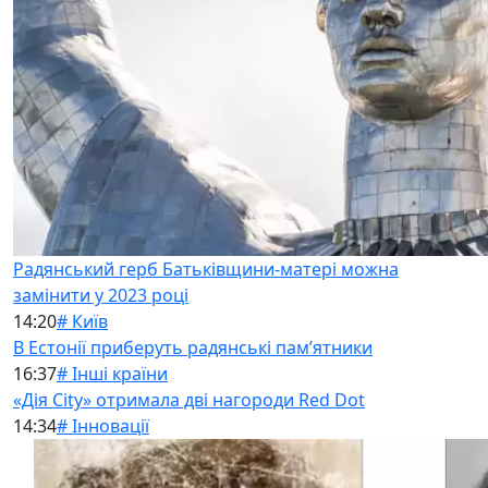
Радянський герб Батьківщини-матері можна
замінити у 2023 році
14:20
# Київ
В Естонії приберуть радянські памʼятники
16:37
# Інші країни
«Дія City» отримала дві нагороди Red Dot
14:34
# Інновації