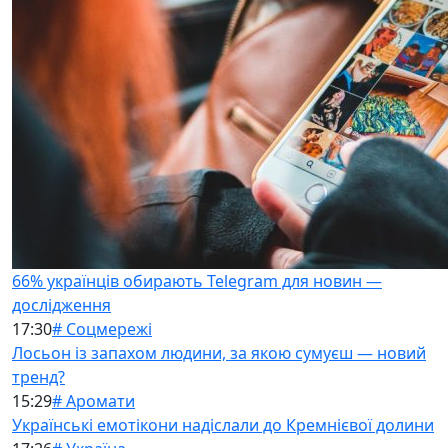
66% українців обирають Telegram для новин —
дослідження
17:30
# Соцмережі
Лосьон із запахом людини, за якою сумуєш — новий
тренд?
15:29
# Аромати
Українські емотікони надіслали до Кремнієвої долини