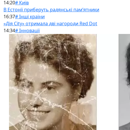
14:20
# Київ
В Естонії приберуть радянські памʼятники
16:37
# Інші країни
«Дія City» отримала дві нагороди Red Dot
14:34
# Інновації