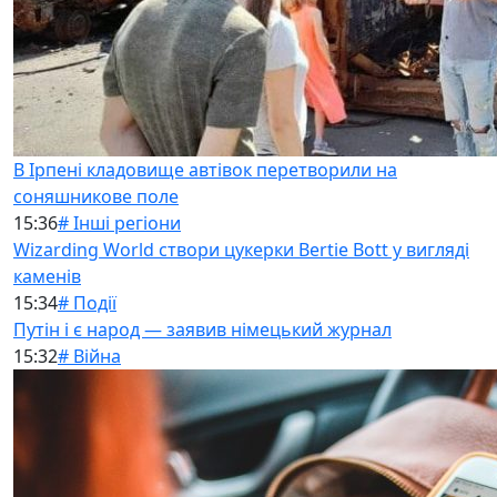
В Ірпені кладовище автівок перетворили на
соняшникове поле
15:36
# Інші регіони
Wizarding World створи цукерки Bertie Bott у вигляді
каменів
15:34
# Події
Путін і є народ — заявив німецький журнал
15:32
# Війна