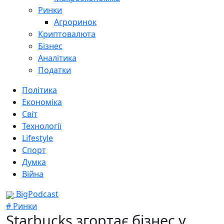
Ринки
Агроринок
Криптовалюта
Бізнес
Аналітика
Податки
Політика
Економіка
Світ
Технології
Lifestyle
Спорт
Думка
Війна
BigPodcast
# Ринки
Starbucks згортає бізнес у