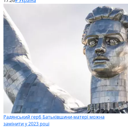
17:26
# Україна
Радянський герб Батьківщини-матері можна
замінити у 2023 році