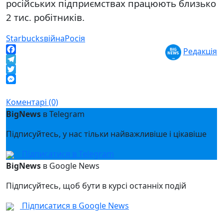
російських підприємствах працюють близько
2 тис. робітників.
Starbucks
війна
Росія
Редакція
Facebook
Telegram
Twitter
Messenger
Коментарі (0)
BigNews
в Telegram
Підписуйтесь, у нас тільки найважливіше і цікавіше
Підписатися в Telegram
BigNews
в Google News
Підписуйтесь, щоб бути в курсі останніх подій
Підписатися в Google News