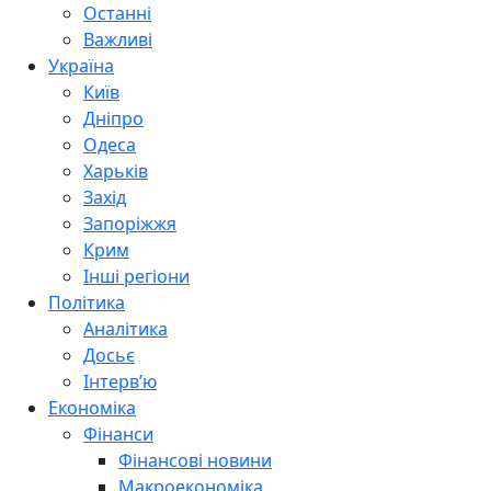
Останні
Важливі
Україна
Київ
Дніпро
Одеса
Харьків
Захід
Запоріжжя
Крим
Інші регіони
Політика
Аналітика
Досьє
Інтерв’ю
Економіка
Фінанси
Фінансові новини
Макроекономіка