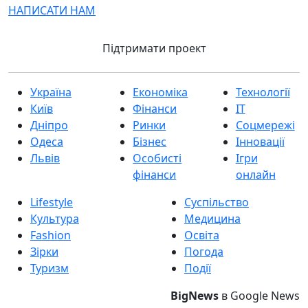
НАПИСАТИ НАМ
Підтримати проект
Україна
Економіка
Технології
Київ
Фінанси
IT
Дніпро
Ринки
Соцмережі
Одеса
Бізнес
Інновації
Львів
Особисті
Ігри
фінанси
онлайн
Lifestyle
Суспільство
Культура
Медицина
Fashion
Освіта
Зірки
Погода
Туризм
Події
BigNews
в Google News