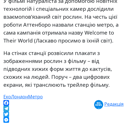
У фільмі натураліста за допомогою новітніх
технологій і спеціальних камер дослідили
взаємопов’язаний світ рослин. На честь цієї
роботи Аттенборо назвали станцію метро, а
сама кампанія отримала назву Welcome to
Their World (Ласкаво просимо в їхній світ).
На стінах станції розвісили плакати з
зображеннями рослин з фільму – від
підводних хижих форм життя до кактусів,
схожих на людей. Поруч – два цифрових
екрани, які транслюють трейлер фільму.
Еко
Лондон
Метро
Редакція
Facebook
Telegram
Twitter
Messenger