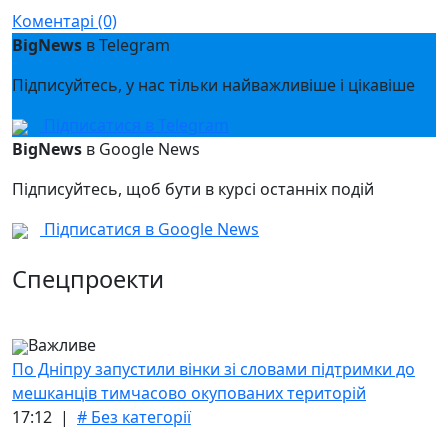
Коментарі (0)
BigNews
в Telegram
Підписуйтесь, у нас тільки найважливіше і цікавіше
Підписатися в Telegram
BigNews
в Google News
Підписуйтесь, щоб бути в курсі останніх подій
Підписатися в Google News
Спецпроекти
Важливе
По Дніпру запустили вінки зі словами підтримки до
мешканців тимчасово окупованих територій
17:12 |
# Без категорії