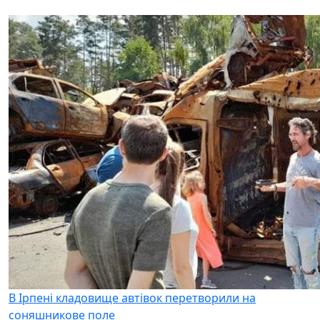
В Ірпені кладовище автівок перетворили на
соняшникове поле