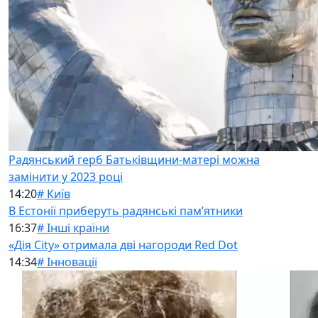
Радянський герб Батьківщини-матері можна
замінити у 2023 році
14:20
# Київ
В Естонії приберуть радянські памʼятники
16:37
# Інші країни
«Дія City» отримала дві нагороди Red Dot
14:34
# Інновації