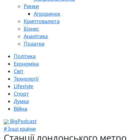
Ринки
Агроринок
Криптовалюта
Бізнес
Аналітика
Податки
Політика
Економіка
Світ
Технології
Lifestyle
Спорт
Думка
Війна
BigPodcast
# Інші країни
Станції лондонського метро