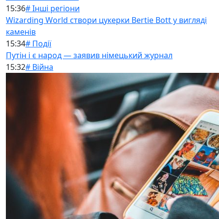
15:36
# Інші регіони
Wizarding World створи цукерки Bertie Bott у вигляді
каменів
15:34
# Події
Путін і є народ — заявив німецький журнал
15:32
# Війна