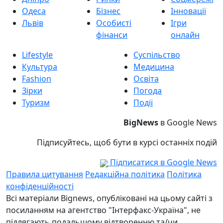
Одеса
Бізнес
Інновації
Львів
Особисті
Ігри
фінанси
онлайн
Lifestyle
Суспільство
Культура
Медицина
Fashion
Освіта
Зірки
Погода
Туризм
Події
BigNews
в Google News
Підписуйтесь, щоб бути в курсі останніх подій
Підписатися в Google News
Правила цитування
Редакційна політика
Політика
конфіденційності
Всі матеріали Bignews, опубліковані на цьому сайті з
посиланням на агентство "Інтерфакс-Україна", не
підлягають подальшому відтворенню та/чи