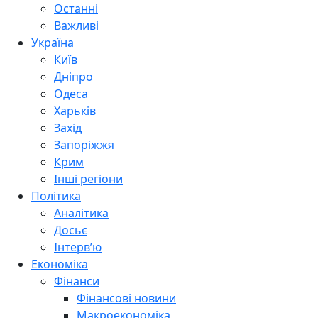
Останні
Важливі
Україна
Київ
Дніпро
Одеса
Харьків
Захід
Запоріжжя
Крим
Інші регіони
Політика
Аналітика
Досьє
Інтерв’ю
Економіка
Фінанси
Фінансові новини
Макроекономіка