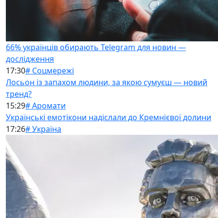
66% українців обирають Telegram для новин —
дослідження
17:30
# Соцмережі
Лосьон із запахом людини, за якою сумуєш — новий
тренд?
15:29
# Аромати
Українські емотікони надіслали до Кремнієвої долини
17:26
# Україна