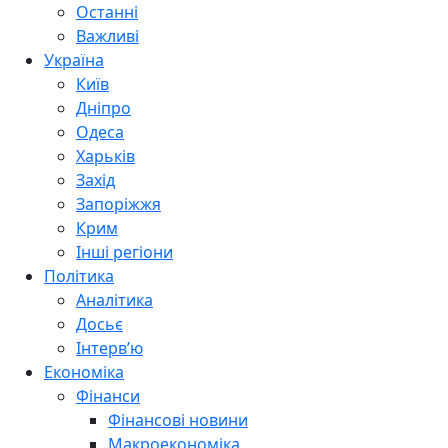
Останні
Важливі
Україна
Київ
Дніпро
Одеса
Харьків
Захід
Запоріжжя
Крим
Інші регіони
Політика
Аналітика
Досьє
Інтерв’ю
Економіка
Фінанси
Фінансові новини
Макроекономіка