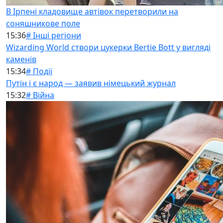
В Ірпені кладовище автівок перетворили на
соняшникове поле
15:36
# Інші регіони
Wizarding World створи цукерки Bertie Bott у вигляді
каменів
15:34
# Події
Путін і є народ — заявив німецький журнал
15:32
# Війна