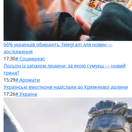
66% українців обирають Telegram для новин —
дослідження
17:30
# Соцмережі
Лосьон із запахом людини, за якою сумуєш — новий
тренд?
15:29
# Аромати
Українські емотікони надіслали до Кремнієвої долини
17:26
# Україна