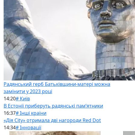
Радянський герб Батьківщини-матері можна
замінити у 2023 році
14:20
# Київ
В Естонії приберуть радянські памʼятники
16:37
# Інші країни
«Дія City» отримала дві нагороди Red Dot
14:34
# Інновації