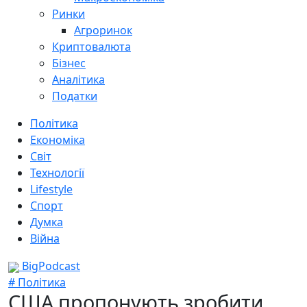
Ринки
Агроринок
Криптовалюта
Бізнес
Аналітика
Податки
Політика
Економіка
Світ
Технології
Lifestyle
Спорт
Думка
Війна
BigPodcast
# Політика
США пропонують зробити