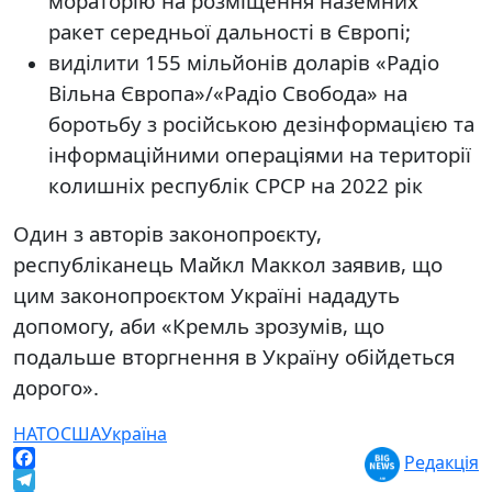
мораторію на розміщення наземних
ракет середньої дальності в Європі;
виділити 155 мільйонів доларів «Радіо
Вільна Європа»/«Радіо Свобода» на
боротьбу з російською дезінформацією та
інформаційними операціями на території
колишніх республік СРСР на 2022 рік
Один з авторів законопроєкту,
республіканець Майкл Маккол заявив, що
цим законопроєктом Україні нададуть
допомогу, аби «Кремль зрозумів, що
подальше вторгнення в Україну обійдеться
дорого».
НАТО
США
Україна
Редакція
Facebook