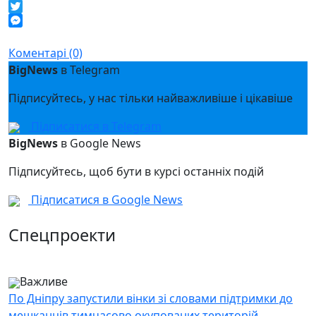
Telegram
Twitter
Messenger
Коментарі (0)
BigNews
в Telegram
Підписуйтесь, у нас тільки найважливіше і цікавіше
Підписатися в Telegram
BigNews
в Google News
Підписуйтесь, щоб бути в курсі останніх подій
Підписатися в Google News
Спецпроекти
Важливе
По Дніпру запустили вінки зі словами підтримки до
мешканців тимчасово окупованих територій