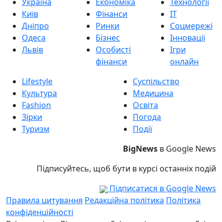
Україна
Економіка
Технології
Київ
Фінанси
IT
Дніпро
Ринки
Соцмережі
Одеса
Бізнес
Інновації
Львів
Особисті
Ігри
фінанси
онлайн
Lifestyle
Суспільство
Культура
Медицина
Fashion
Освіта
Зірки
Погода
Туризм
Події
BigNews
в Google News
Підписуйтесь, щоб бути в курсі останніх подій
Підписатися в Google News
Правила цитування
Редакційна політика
Політика
конфіденційності