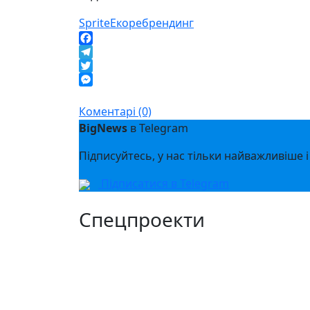
Sprite
Еко
ребрендинг
Facebook
Telegram
Twitter
Messenger
Коментарі (0)
BigNews
в Telegram
Підписуйтесь, у нас тільки найважливіше і
Підписатися в Telegram
Спецпроекти