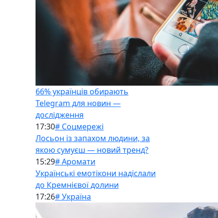
66% українців обирають
Telegram для новин —
дослідження
17:30
# Соцмережі
Лосьон із запахом людини, за
якою сумуєш — новий тренд?
15:29
# Аромати
Українські емотікони надіслали
до Кремнієвої долини
17:26
# Україна