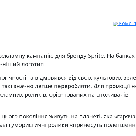
Комента
екламну кампанію для бренду Sprite. На банках 
чніший логотип.
огічності та відмовився від своїх культових зел
такі значно легше переробляти. Для промоції н
рекламних роликів, орієнтованих на споживачів
 цього покоління живуть на планеті, яка «гаряча
цікаві гумористичні ролики «принесуть полегшенн