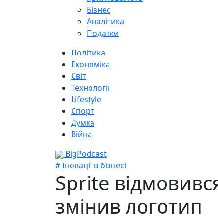
Бізнес
Аналітика
Податки
Політика
Економіка
Світ
Технології
Lifestyle
Спорт
Думка
Війна
BigPodcast
# Іновації в бізнесі
Sprite відмовивс
змінив логотип