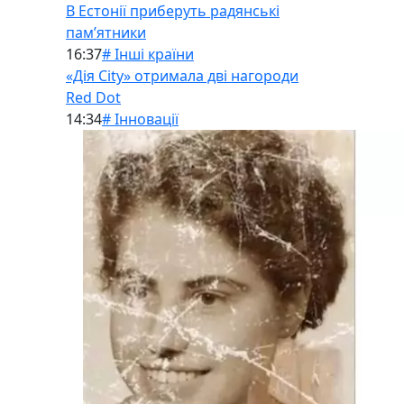
В Естонії приберуть радянські
памʼятники
16:37
# Інші країни
«Дія City» отримала дві нагороди
Red Dot
14:34
# Інновації