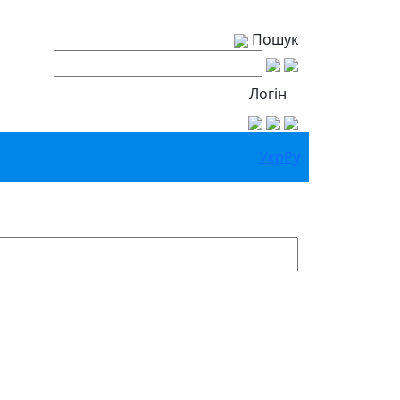
Пошук
Логін
Укр
Ру