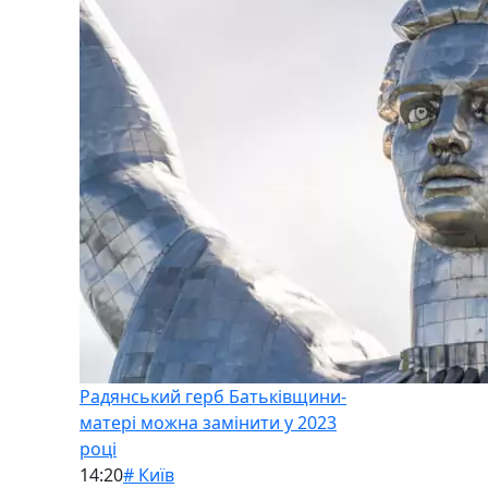
Радянський герб Батьківщини-
матері можна замінити у 2023
році
14:20
# Київ