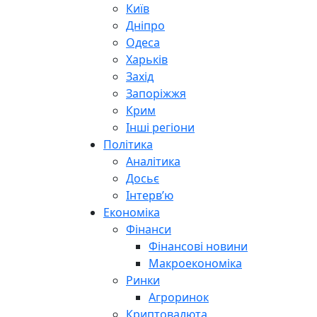
Київ
Дніпро
Одеса
Харьків
Захід
Запоріжжя
Крим
Інші регіони
Політика
Аналітика
Досьє
Інтерв’ю
Економіка
Фінанси
Фінансові новини
Макроекономіка
Ринки
Агроринок
Криптовалюта