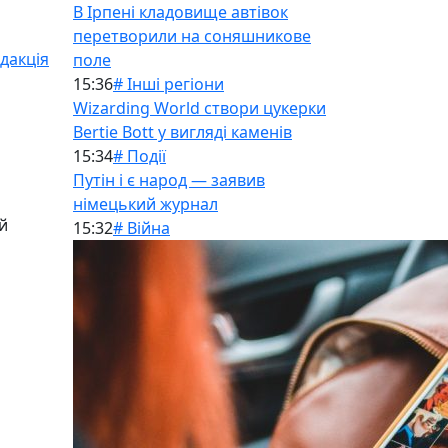
В Ірпені кладовище автівок
перетворили на соняшникове
дакція
поле
15:36
# Інші регіони
Wizarding World створи цукерки
Bertie Bott у вигляді каменів
15:34
# Події
Путін і є народ — заявив
німецький журнал
й
15:32
# Війна