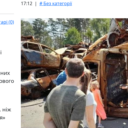
17:12 |
# Без категорії
рі (0)
і
ених
ового
, ніж
я»