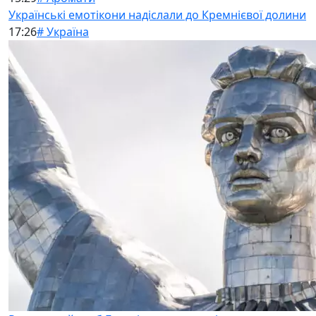
Українські емотікони надіслали до Кремнієвої долини
17:26
# Україна