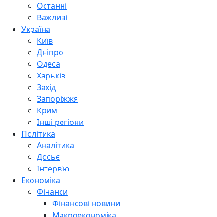
Останні
Важливі
Україна
Київ
Дніпро
Одеса
Харьків
Захід
Запоріжжя
Крим
Інші регіони
Політика
Аналітика
Досьє
Інтерв’ю
Економіка
Фінанси
Фінансові новини
Макроекономіка