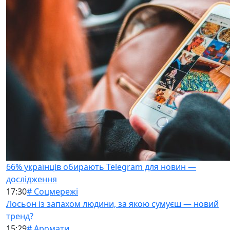
66% українців обирають Telegram для новин —
дослідження
17:30
# Соцмережі
Лосьон із запахом людини, за якою сумуєш — новий
тренд?
15:29
# Аромати