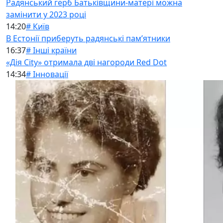
Радянський герб Батьківщини-матері можна
замінити у 2023 році
14:20
# Київ
В Естонії приберуть радянські памʼятники
16:37
# Інші країни
«Дія City» отримала дві нагороди Red Dot
14:34
# Інновації