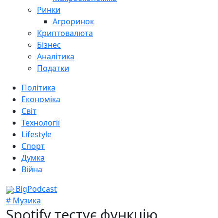
Ринки
Агроринок
Криптовалюта
Бізнес
Аналітика
Податки
Політика
Економіка
Світ
Технології
Lifestyle
Спорт
Думка
Війна
BigPodcast
# Музика
Spotify тестує функцію