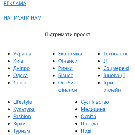
РЕКЛАМА
НАПИСАТИ НАМ
Підтримати проект
Україна
Економіка
Технології
Київ
Фінанси
IT
Дніпро
Ринки
Соцмережі
Одеса
Бізнес
Інновації
Львів
Особисті
Ігри
фінанси
онлайн
Lifestyle
Суспільство
Культура
Медицина
Fashion
Освіта
Зірки
Погода
Туризм
Події