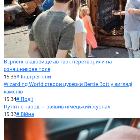
В Ірпені кладовище автівок перетворили на
соняшникове поле
15:36
# Інші регіони
Wizarding World створи цукерки Bertie Bott у вигляді
каменів
15:34
# Події
Путін і є народ — заявив німецький журнал
15:32
# Війна