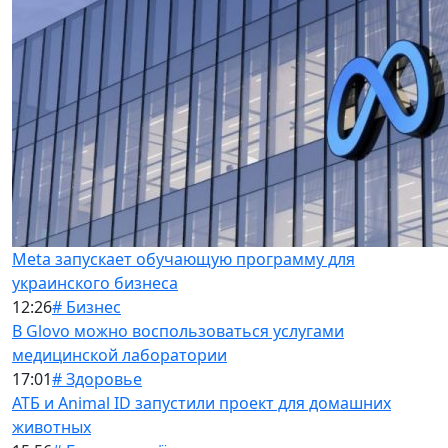
Meta запускает обучающую программу для
украинского бизнеса
12:26
# Бизнес
В Glovo можно воспользоваться услугами
медицинской лаборатории
17:01
# Здоровье
АТБ и Animal ID запустили проект для домашних
животных