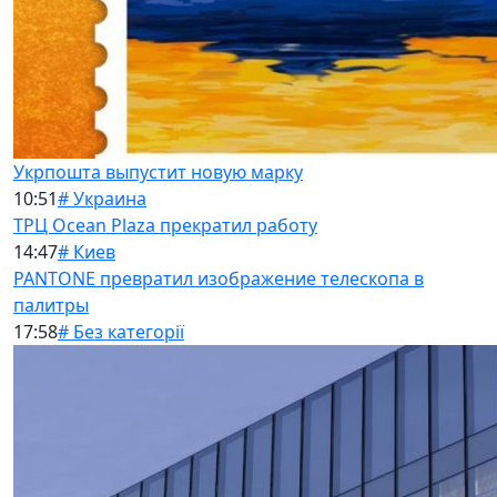
Укрпошта выпустит новую марку
10:51
# Украина
ТРЦ Ocean Plaza прекратил работу
14:47
# Киев
PANTONE превратил изображение телескопа в
палитры
17:58
# Без категорії