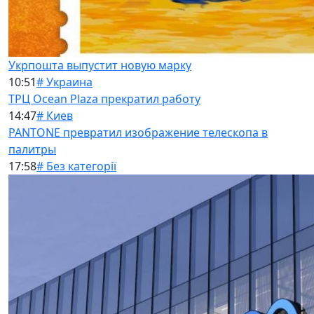
Укрпошта выпустит новую марку
10:51
# Украина
ТРЦ Ocean Plaza прекратил работу
14:47
# Киев
PANTONE превратил изображение телескопа в
палитры
17:58
# Без категорії