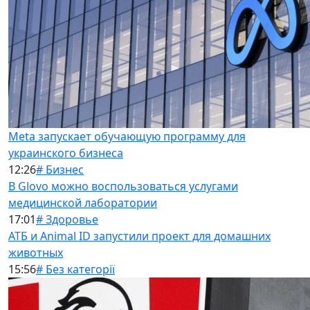
Meta запускает обучающую программу для
украинского бизнеса
12:26
# Бизнес
В Glovo можно воспользоваться услугами
медицинской лаборатории
17:01
# Здоровье
АТБ и Animal ID запустили проект для домашних
животных
15:56
# Без категорії