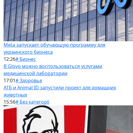
Meta запускает обучающую программу для
украинского бизнеса
12:26
# Бизнес
В Glovo можно воспользоваться услугами
медицинской лаборатории
17:01
# Здоровье
АТБ и Animal ID запустили проект для домашних
животных
15:56
# Без категорії