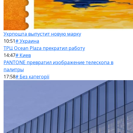
Укрпошта выпустит новую марку
10:51
# Украина
ТРЦ Ocean Plaza прекратил работу
14:47
# Киев
PANTONE превратил изображение телескопа в
палитры
17:58
# Без категорії