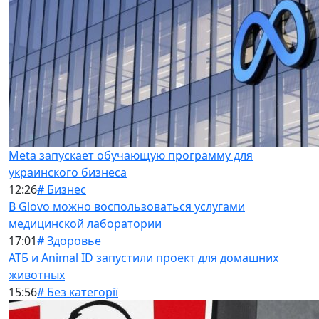
Meta запускает обучающую программу для
украинского бизнеса
12:26
# Бизнес
В Glovo можно воспользоваться услугами
медицинской лаборатории
17:01
# Здоровье
АТБ и Animal ID запустили проект для домашних
животных
15:56
# Без категорії