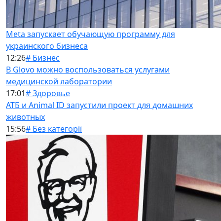
Meta запускает обучающую программу для
украинского бизнеса
12:26
# Бизнес
В Glovo можно воспользоваться услугами
медицинской лаборатории
17:01
# Здоровье
АТБ и Animal ID запустили проект для домашних
животных
15:56
# Без категорії