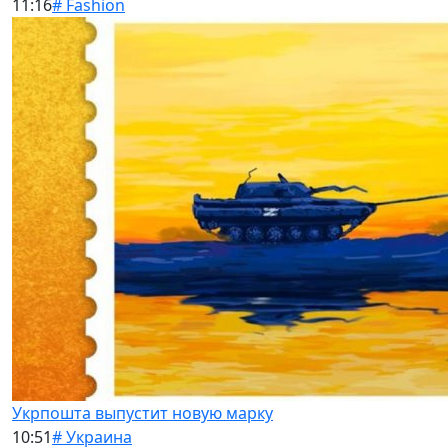
11:16
# Fashion
Укрпошта выпустит новую марку
10:51
# Украина