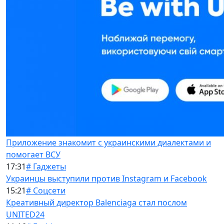
Приложение знакомит с украинскими диалектами и
помогает ВСУ
17:31
# Гаджеты
Украинцы выступили против Instagram и Facebook
15:21
# Соцсети
Креативный директор Balenciaga стал послом
UNITED24