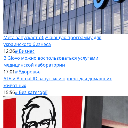
Meta запускает обучающую программу для
украинского бизнеса
12:26
# Бизнес
В Glovo можно воспользоваться услугами
медицинской лаборатории
17:01
# Здоровье
АТБ и Animal ID запустили проект для домашних
животных
15:56
# Без категорії