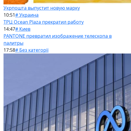
Укрпошта выпустит новую марку
10:51
# Украина
ТРЦ Ocean Plaza прекратил работу
14:47
# Киев
PANTONE превратил изображение телескопа в
палитры
17:58
# Без категорії