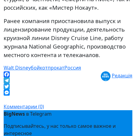
российских, как «Мистер Нокаут».
Ранее компания приостановила выпуск и
лицензирование продукции, деятельность
круизной линии Disney Cruise Line, работу
журнала National Geographic, производство
местного контента и телеканалов.
Walt Disney
бойкот
прокат
Россия
Редакція
Facebook
Telegram
Twitter
Messenger
Комментарии (0)
BigNews
в Telegram
Подписывайтесь, у нас только самое важное и
интересное