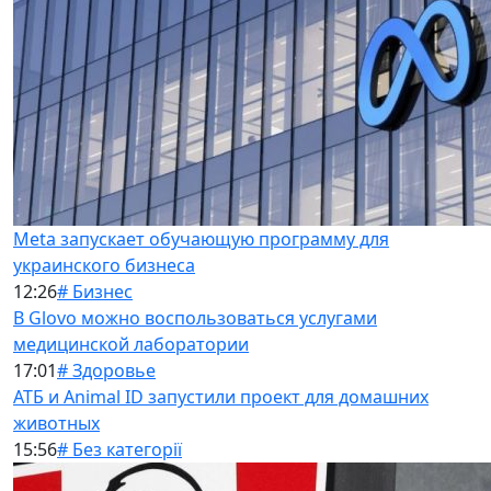
Meta запускает обучающую программу для
украинского бизнеса
12:26
# Бизнес
В Glovo можно воспользоваться услугами
медицинской лаборатории
17:01
# Здоровье
АТБ и Animal ID запустили проект для домашних
животных
15:56
# Без категорії