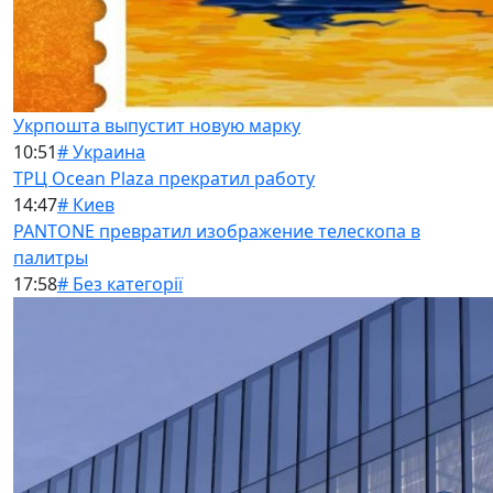
Укрпошта выпустит новую марку
10:51
# Украина
ТРЦ Ocean Plaza прекратил работу
14:47
# Киев
PANTONE превратил изображение телескопа в
палитры
17:58
# Без категорії