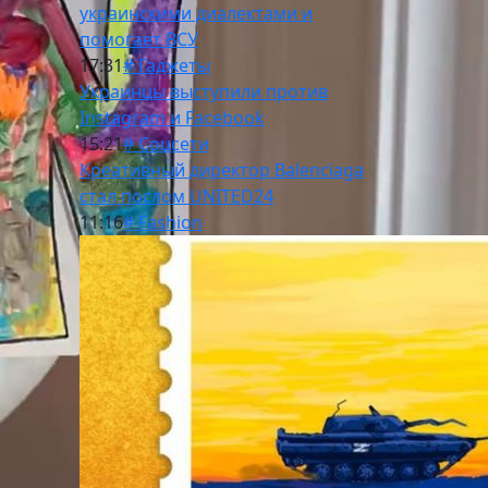
украинскими диалектами и
помогает ВСУ
17:31
# Гаджеты
Украинцы выступили против
Instagram и Facebook
15:21
# Соцсети
Креативный директор Balenciaga
стал послом UNITED24
11:16
# Fashion