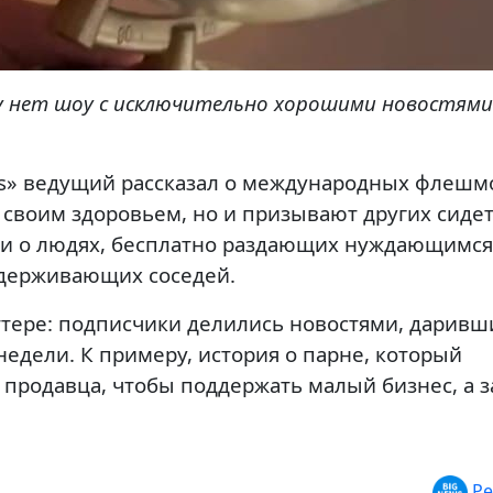
у нет шоу с исключительно хорошими новостями
s» ведущий рассказал о международных флешм
 своим здоровьем, но и призывают других сиде
ми о людях, бесплатно раздающих нуждающимся
держивающих соседей.
ттере: подписчики делились новостями, дарив
едели. К примеру, история о парне, который
 продавца, чтобы поддержать малый бизнес, а 
Ре