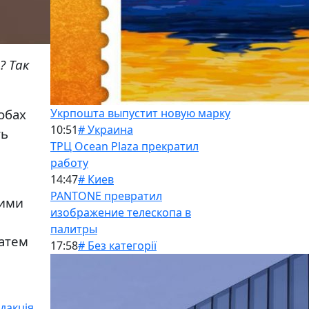
? Так
обах
Укрпошта выпустит новую марку
10:51
# Украина
ть
ТРЦ Ocean Plaza прекратил
работу
14:47
# Киев
PANTONE превратил
шими
изображение телескопа в
палитры
затем
17:58
# Без категорії
дакція