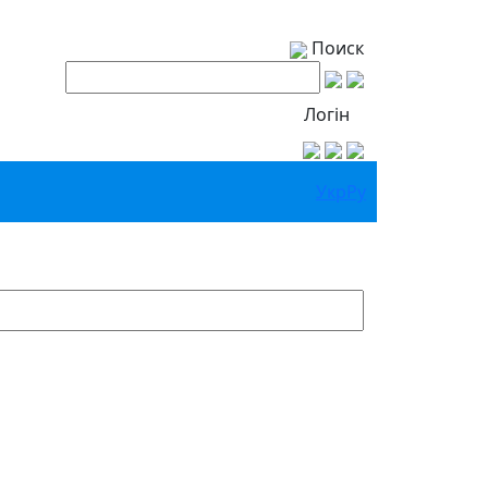
Поиск
Логін
Укр
Ру