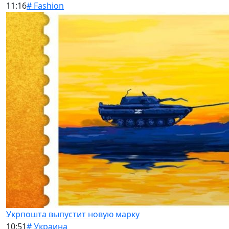
11:16
# Fashion
Укрпошта выпустит новую марку
10:51
# Украина