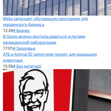
Meta запускает обучающую программу для
украинского бизнеса
12:26
# Бизнес
В Glovo можно воспользоваться услугами
медицинской лаборатории
17:01
# Здоровье
АТБ и Animal ID запустили проект для домашних
животных
15:56
# Без категорії