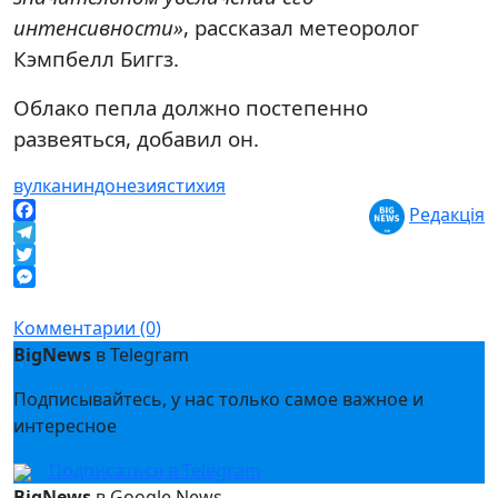
интенсивности»
, рассказал метеоролог
Кэмпбелл Биггз.
Облако пепла должно постепенно
развеяться, добавил он.
вулкан
индонезия
стихия
Редакція
Facebook
Telegram
Twitter
Messenger
Комментарии (0)
BigNews
в Telegram
Подписывайтесь, у нас только самое важное и
интересное
Подписаться в Telegram
BigNews
в Google News