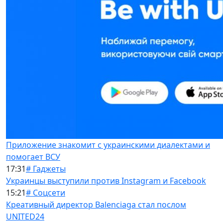
Приложение знакомит с украинскими диалектами и
помогает ВСУ
17:31
# Гаджеты
Украинцы выступили против Instagram и Facebook
15:21
# Соцсети
Креативный директор Balenciaga стал послом
UNITED24