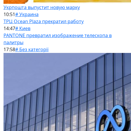
Укрпошта выпустит новую марку
10:51
# Украина
ТРЦ Ocean Plaza прекратил работу
14:47
# Киев
PANTONE превратил изображение телескопа в
палитры
17:58
# Без категорії