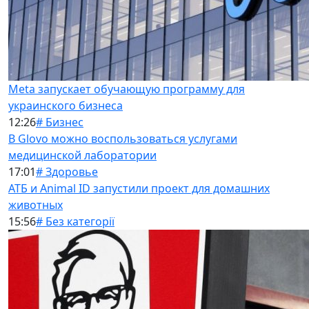
Meta запускает обучающую программу для
украинского бизнеса
12:26
# Бизнес
В Glovo можно воспользоваться услугами
медицинской лаборатории
17:01
# Здоровье
АТБ и Animal ID запустили проект для домашних
животных
15:56
# Без категорії