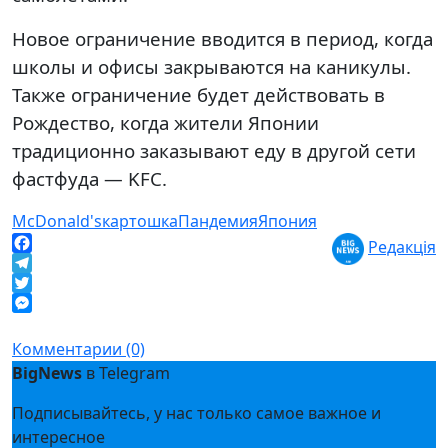
Новое ограничение вводится в период, когда
школы и офисы закрываются на каникулы.
Также ограничение будет действовать в
Рождество, когда жители Японии
традиционно заказывают еду в другой сети
фастфуда — KFC.
McDonald's
картошка
Пандемия
Япония
Редакція
Facebook
Telegram
Twitter
Messenger
Комментарии (0)
BigNews
в Telegram
Подписывайтесь, у нас только самое важное и
интересное