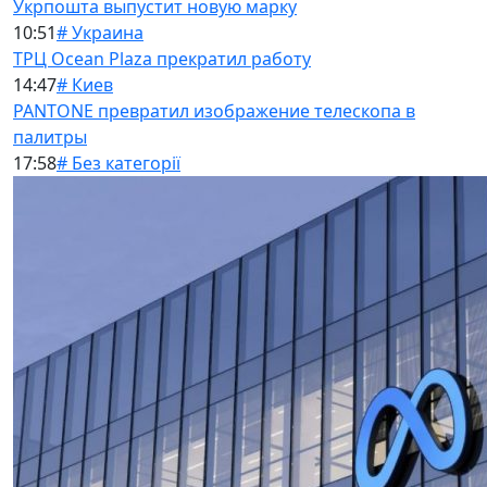
Укрпошта выпустит новую марку
10:51
# Украина
ТРЦ Ocean Plaza прекратил работу
14:47
# Киев
PANTONE превратил изображение телескопа в
палитры
17:58
# Без категорії