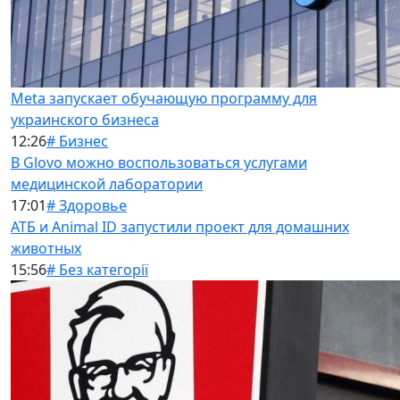
Meta запускает обучающую программу для
украинского бизнеса
12:26
# Бизнес
В Glovo можно воспользоваться услугами
медицинской лаборатории
17:01
# Здоровье
АТБ и Animal ID запустили проект для домашних
животных
15:56
# Без категорії