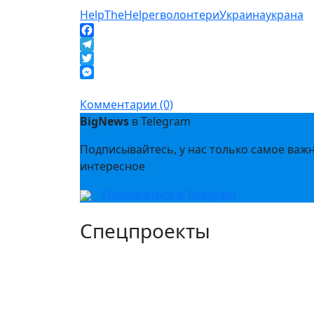
HelpTheHelper
волонтери
Украина
украна
Facebook
Telegram
Twitter
Messenger
Комментарии (0)
BigNews
в Telegram
Подписывайтесь, у нас только самое важ
интересное
Подписаться в Telegram
Спецпроекты