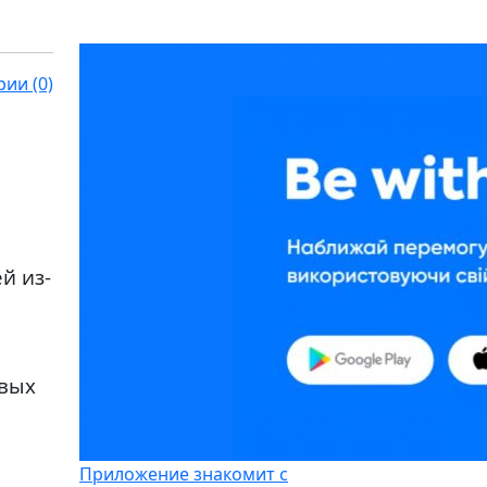
ии (0)
й из-
евых
Приложение знакомит с