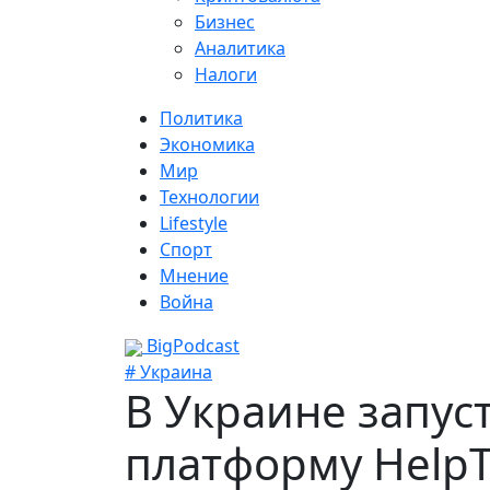
Бизнес
Аналитика
Налоги
Политика
Экономика
Мир
Технологии
Lifestyle
Спорт
Мнение
Война
BigPodcast
# Украина
В Украине запус
платформу HelpT