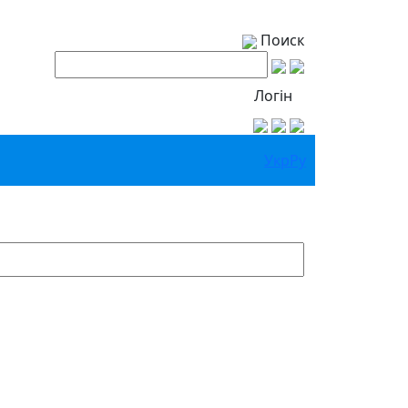
Поиск
Логін
Укр
Ру