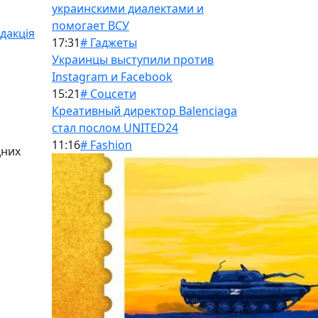
украинскими диалектами и
помогает ВСУ
дакція
17:31
# Гаджеты
Украинцы выступили против
Instagram и Facebook
15:21
# Соцсети
Креативный директор Balenciaga
стал послом UNITED24
11:16
# Fashion
дних