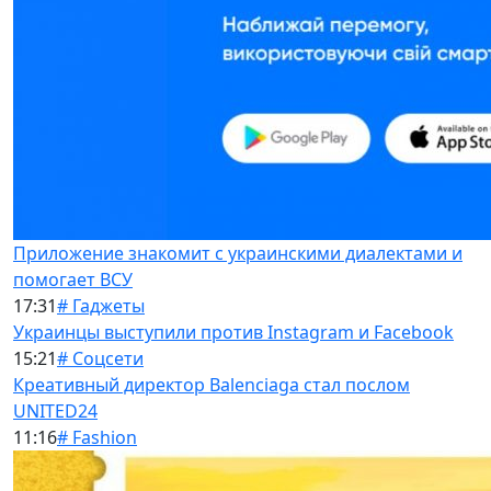
Приложение знакомит с украинскими диалектами и
помогает ВСУ
17:31
# Гаджеты
Украинцы выступили против Instagram и Facebook
15:21
# Соцсети
Креативный директор Balenciaga стал послом
UNITED24
11:16
# Fashion