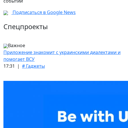
событий
Подписаться в Google News
Спецпроекты
Важное
Приложение знакомит с украинскими диалектами и
помогает ВСУ
17:31 |
# Гаджеты