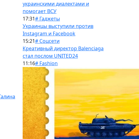
украинскими диалектами и
помогает ВСУ
17:31
# Гаджеты
Украинцы выступили против
Instagram и Facebook
15:21
# Соцсети
Креативный директор Balenciaga
стал послом UNITED24
11:16
# Fashion
Галина