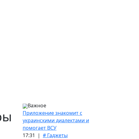
Важное
ры
Приложение знакомит с
украинскими диалектами и
помогает ВСУ
17:31 |
# Гаджеты