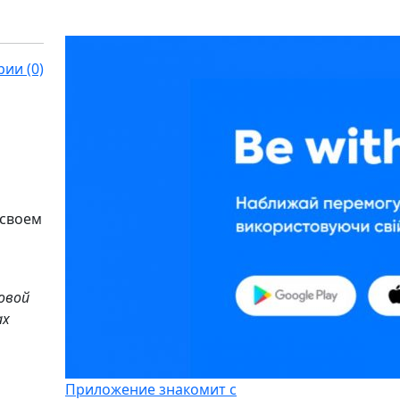
ии (0)
 своем
овой
ах
Приложение знакомит с