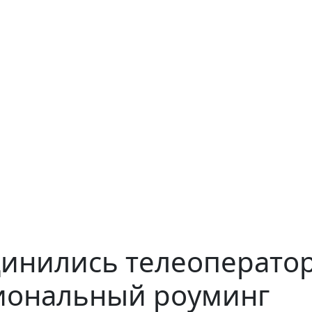
динились телеоперато
циональный роуминг