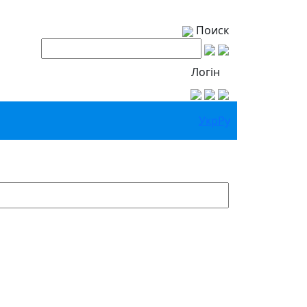
Поиск
Логін
Укр
Ру