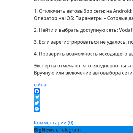
1️. Отключить автовыбор сети: на Androi
Оператор на iOS: Параметры – Сотовые д
2️. Найти и выбрать доступную сеть: Vodaf
3️. Если зарегистрироваться не удалось, 
4️. Проверить возможность исходящего в
Эксперты отмечают, что ежедневно пытать
Вручную или включение автовыбора сети
війна
Facebook
Telegram
Twitter
Messenger
Комментарии (0)
BigNews
в Telegram