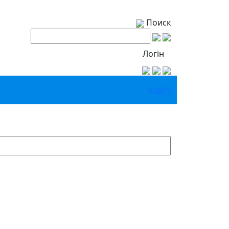
Поиск
Логін
Укр
Ру