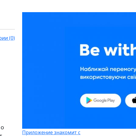
ии (0)
 о
Приложение знакомит с
т