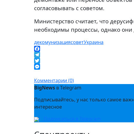
согласовывать с советом.
Министерство считает, что деруси
необходимы процессы, однако они
декомунизация
совет
Украина
Facebook
Telegram
Twitter
Messenger
Комментарии (0)
BigNews
в Telegram
Подписывайтесь, у нас только самое важ
интересное
Подписаться в Telegram