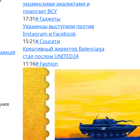
украинскими диалектами и
помогает ВСУ
17:31
# Гаджеты
Украинцы выступили против
Instagram и Facebook
15:21
# Соцсети
Креативный директор Balenciaga
дакція
стал послом UNITED24
11:16
# Fashion
дних