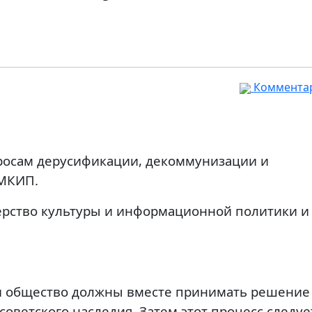
Комментар
просам дерусификации, декоммунизации и
 МКИП.
ерство культуры и информационной политики и
и общество должны вместе принимать решение
оветского наследия. Затем этот процесс следуе