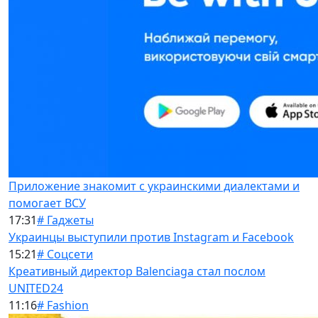
Приложение знакомит с украинскими диалектами и
помогает ВСУ
17:31
# Гаджеты
Украинцы выступили против Instagram и Facebook
15:21
# Соцсети
Креативный директор Balenciaga стал послом
UNITED24
11:16
# Fashion