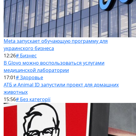
Meta запускает обучающую программу для
украинского бизнеса
12:26
# Бизнес
В Glovo можно воспользоваться услугами
медицинской лаборатории
17:01
# Здоровье
АТБ и Animal ID запустили проект для домашних
животных
15:56
# Без категорії