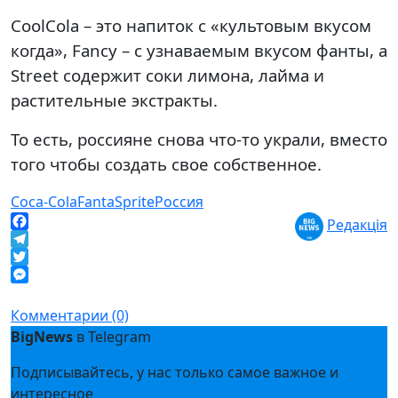
CoolCola – это напиток с «культовым вкусом
когда», Fancy – с узнаваемым вкусом фанты, а
Street содержит соки лимона, лайма и
растительные экстракты.
То есть, россияне снова что-то украли, вместо
того чтобы создать свое собственное.
Coca-Cola
Fanta
Sprite
Россия
Редакція
Facebook
Telegram
Twitter
Messenger
Комментарии (0)
BigNews
в Telegram
Подписывайтесь, у нас только самое важное и
интересное