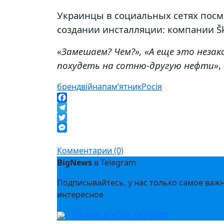
Украинцы в социальных сетях посм
создании инсталляции: компании Ško
«Замешаем? Чем?», «А еще это неза
похудеть на сотню-другую нефти»
,
бренд
війна
пам’ятник
Росія
Facebook
Telegram
Twitter
Messenger
Комментарии (0)
BigNews
в Telegram
Подписывайтесь, у нас только самое важ
интересное
Подписаться в Telegram