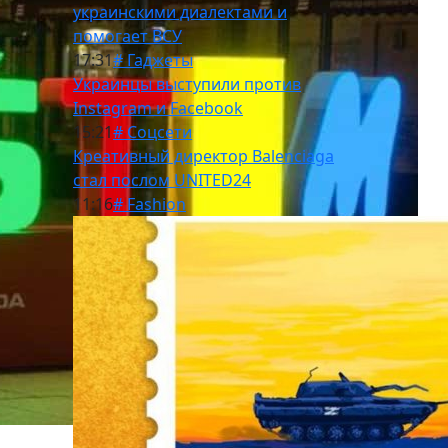
украинскими диалектами и
помогает ВСУ
17:31
# Гаджеты
Украинцы выступили против
Instagram и Facebook
15:21
# Соцсети
Креативный директор Balenciaga
стал послом UNITED24
11:16
# Fashion