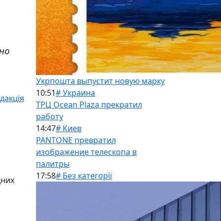
жно
Укрпошта выпустит новую марку
10:51
# Украина
дакція
ТРЦ Ocean Plaza прекратил
работу
14:47
# Киев
PANTONE превратил
изображение телескопа в
палитры
17:58
# Без категорії
дних