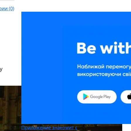
ии (0)
y
Приложение знакомит с