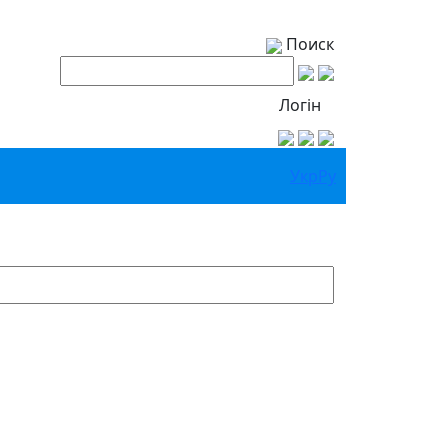
Поиск
Логін
Укр
Ру