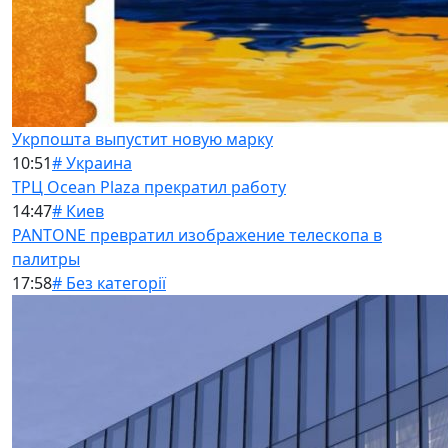
Укрпошта выпустит новую марку
10:51
# Украина
ТРЦ Ocean Plaza прекратил работу
14:47
# Киев
PANTONE превратил изображение телескопа в
палитры
17:58
# Без категорії