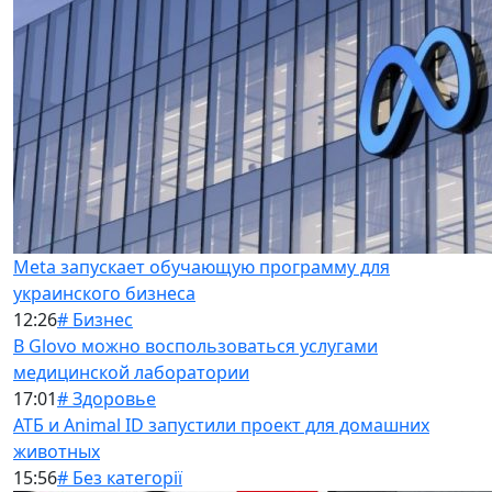
Meta запускает обучающую программу для
украинского бизнеса
12:26
# Бизнес
В Glovo можно воспользоваться услугами
медицинской лаборатории
17:01
# Здоровье
АТБ и Animal ID запустили проект для домашних
животных
15:56
# Без категорії