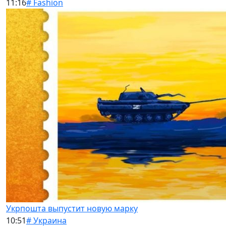
11:16
# Fashion
Укрпошта выпустит новую марку
10:51
# Украина