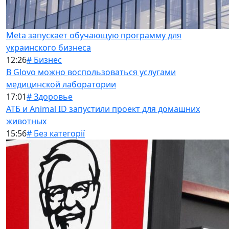
Meta запускает обучающую программу для
украинского бизнеса
12:26
# Бизнес
В Glovo можно воспользоваться услугами
медицинской лаборатории
17:01
# Здоровье
АТБ и Animal ID запустили проект для домашних
животных
15:56
# Без категорії