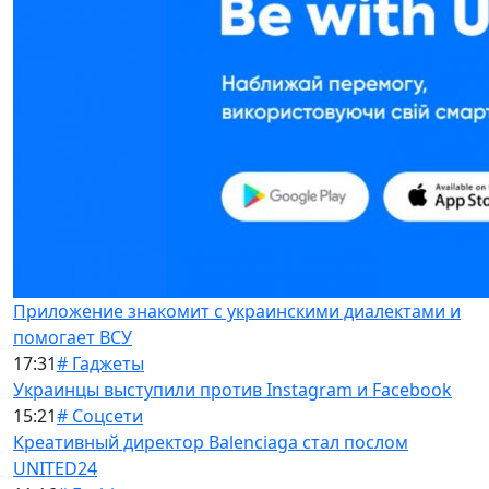
Приложение знакомит с украинскими диалектами и
помогает ВСУ
17:31
# Гаджеты
Украинцы выступили против Instagram и Facebook
15:21
# Соцсети
Креативный директор Balenciaga стал послом
UNITED24