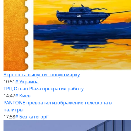
Укрпошта выпустит новую марку
10:51
# Украина
ТРЦ Ocean Plaza прекратил работу
14:47
# Киев
PANTONE превратил изображение телескопа в
палитры
17:58
# Без категорії