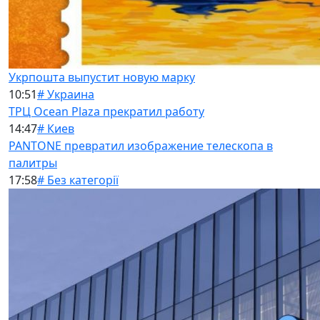
Укрпошта выпустит новую марку
10:51
# Украина
ТРЦ Ocean Plaza прекратил работу
14:47
# Киев
PANTONE превратил изображение телескопа в
палитры
17:58
# Без категорії