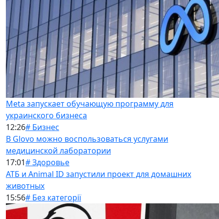
Meta запускает обучающую программу для
украинского бизнеса
12:26
# Бизнес
В Glovo можно воспользоваться услугами
медицинской лаборатории
17:01
# Здоровье
АТБ и Animal ID запустили проект для домашних
животных
15:56
# Без категорії