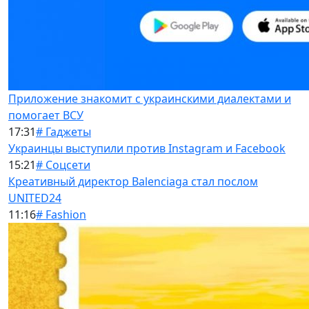
Приложение знакомит с украинскими диалектами и
помогает ВСУ
17:31
# Гаджеты
Украинцы выступили против Instagram и Facebook
15:21
# Соцсети
Креативный директор Balenciaga стал послом
UNITED24
11:16
# Fashion