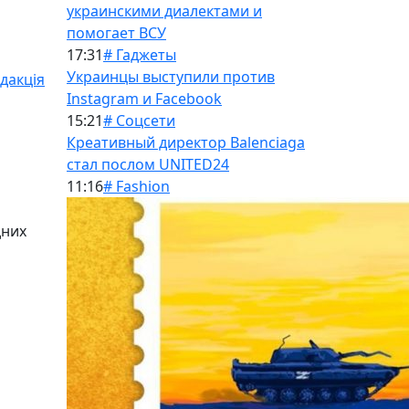
украинскими диалектами и
помогает ВСУ
17:31
# Гаджеты
Украинцы выступили против
дакція
Instagram и Facebook
15:21
# Соцсети
Креативный директор Balenciaga
стал послом UNITED24
11:16
# Fashion
дних