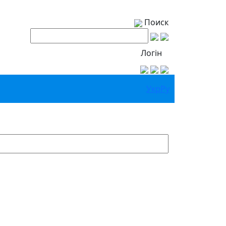
Поиск
Логін
Укр
Ру