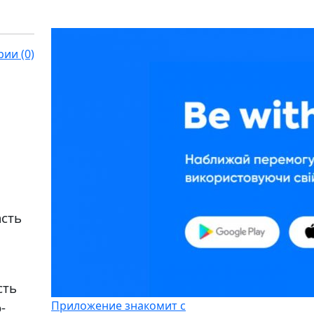
ии (0)
асть
сть
Приложение знакомит с
-