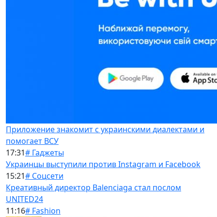
Приложение знакомит с украинскими диалектами и
помогает ВСУ
17:31
# Гаджеты
Украинцы выступили против Instagram и Facebook
15:21
# Соцсети
Креативный директор Balenciaga стал послом
UNITED24
11:16
# Fashion