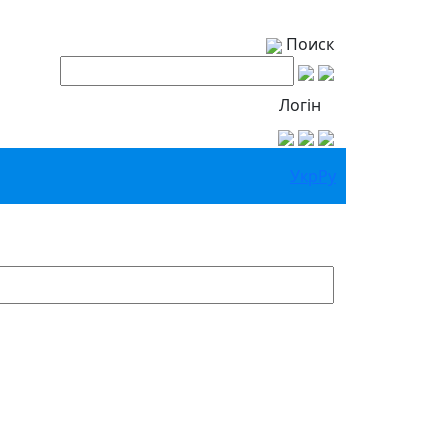
Поиск
Логін
Укр
Ру