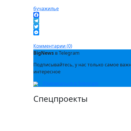
буча
жилье
Facebook
Telegram
Twitter
Messenger
Комментарии (0)
BigNews
в Telegram
Подписывайтесь, у нас только самое важ
интересное
Подписаться в Telegram
Спецпроекты