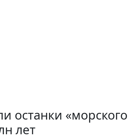
и останки «морского
лн лет