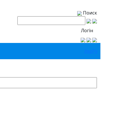
Поиск
Логін
Укр
Ру