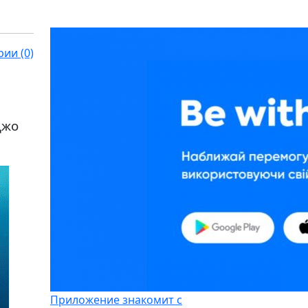
ии (0)
Джо
Приложение знакомит с