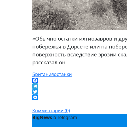
«Обычно остатки ихтиозавров и др
побережья в Дорсете или на побер
поверхность вследствие эрозии ска
рассказал он.
Британия
останки
Facebook
Telegram
Twitter
Messenger
Комментарии (0)
BigNews
в Telegram