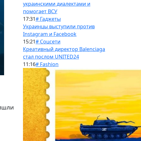
украинскими диалектами и
помогает ВСУ
17:31
# Гаджеты
Украинцы выступили против
Instagram и Facebook
15:21
# Соцсети
Креативный директор Balenciaga
стал послом UNITED24
11:16
# Fashion
ришли