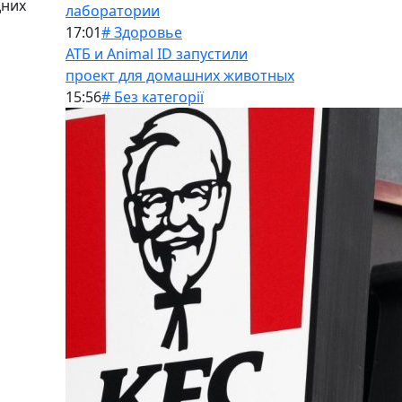
дних
лаборатории
17:01
# Здоровье
АТБ и Animal ID запустили
проект для домашних животных
15:56
# Без категорії