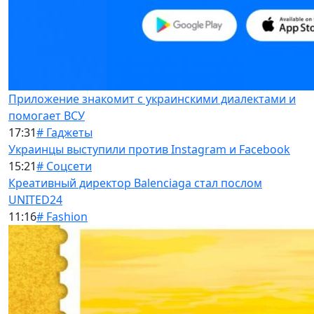
Приложение знакомит с украинскими диалектами и
помогает ВСУ
17:31
# Гаджеты
Украинцы выступили против Instagram и Facebook
15:21
# Соцсети
Креативный директор Balenciaga стал послом
UNITED24
11:16
# Fashion