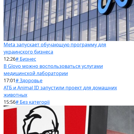
Meta запускает обучающую программу для
украинского бизнеса
12:26
# Бизнес
В Glovo можно воспользоваться услугами
медицинской лаборатории
17:01
# Здоровье
АТБ и Animal ID запустили проект для домашних
животных
15:56
# Без категорії