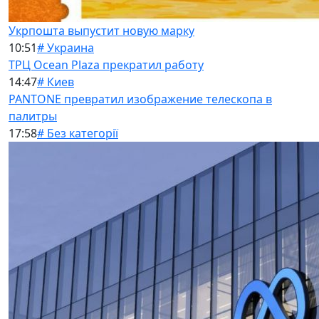
Укрпошта выпустит новую марку
10:51
# Украина
ТРЦ Ocean Plaza прекратил работу
14:47
# Киев
PANTONE превратил изображение телескопа в
палитры
17:58
# Без категорії