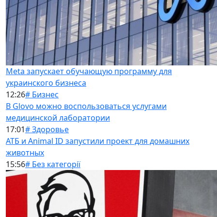
Meta запускает обучающую программу для
украинского бизнеса
12:26
# Бизнес
В Glovo можно воспользоваться услугами
медицинской лаборатории
17:01
# Здоровье
АТБ и Animal ID запустили проект для домашних
животных
15:56
# Без категорії