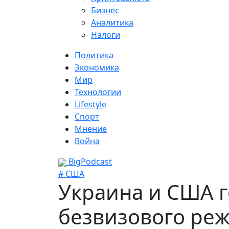
Бизнес
Аналитика
Налоги
Политика
Экономика
Мир
Технологии
Lifestyle
Спорт
Мнение
Война
BigPodcast
# США
Украина и США г
безвизового ре