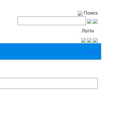
Поиск
Логін
Укр
Ру