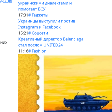
дакція
украинскими диалектами и
помогает ВСУ
17:31
# Гаджеты
Украинцы выступили против
Instagram и Facebook
15:21
# Соцсети
Креативный директор Balenciaga
дних
стал послом UNITED24
11:16
# Fashion