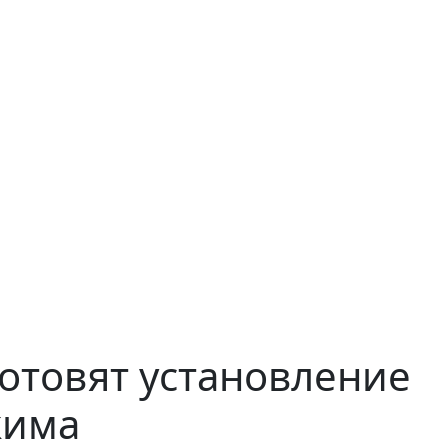
отовят установление
жима