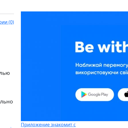
ии (0)
елью
ально
Приложение знакомит с