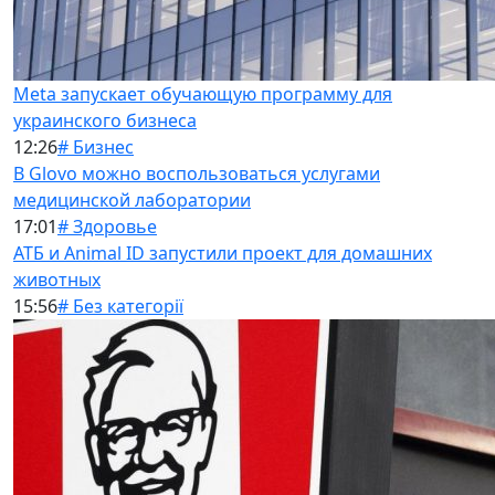
Meta запускает обучающую программу для
украинского бизнеса
12:26
# Бизнес
В Glovo можно воспользоваться услугами
медицинской лаборатории
17:01
# Здоровье
АТБ и Animal ID запустили проект для домашних
животных
15:56
# Без категорії