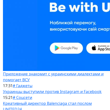
Приложение знакомит с украинскими диалектами и
помогает ВСУ
17:31
# Гаджеты
Украинцы выступили против Instagram и Facebook
15:21
# Соцсети
Креативный директор Balenciaga стал послом
UNITED24