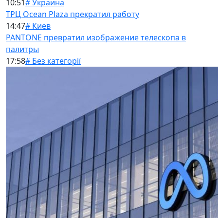
10:51
# Украина
ТРЦ Ocean Plaza прекратил работу
14:47
# Киев
PANTONE превратил изображение телескопа в
палитры
17:58
# Без категорії