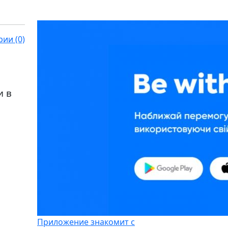
ии (0)
и в
Приложение знакомит с