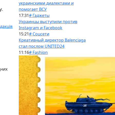
украинскими диалектами и
у.
помогает ВСУ
17:31
# Гаджеты
Украинцы выступили против
дакція
Instagram и Facebook
15:21
# Соцсети
Креативный директор Balenciaga
стал послом UNITED24
11:16
# Fashion
дних