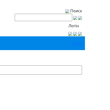
Поиск
Логін
Укр
Ру