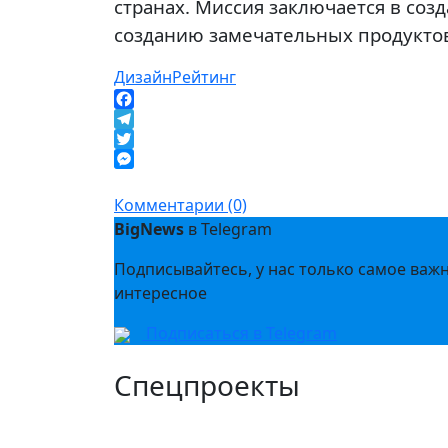
странах. Миссия заключается в со
созданию замечательных продуктов
Дизайн
Рейтинг
Facebook
Telegram
Twitter
Messenger
Комментарии (0)
BigNews
в Telegram
Подписывайтесь, у нас только самое важ
интересное
Подписаться в Telegram
Спецпроекты