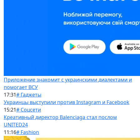
Приложение знакомит с украинскими диалектами и
помогает ВСУ
17:31
# Гаджеты
Украинцы выступили против Instagram и Facebook
15:21
# Соцсети
Креативный директор Balenciaga стал послом
UNITED24
11:16
# Fashion