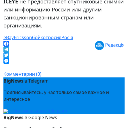
ICEYE
не предоставляет спутниковые снимки
или информацию России или другим
санкционированным странам или
организациям.
eBay
Ericsson
бойкот
росия
Росія
Редакція
Facebook
Telegram
Twitter
Messenger
Комментарии (0)
BigNews
в Telegram
Подписывайтесь, у нас только самое важное и
интересное
Подписаться в Telegram
BigNews
в Google News